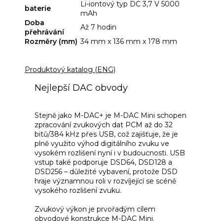
Li-iontový typ DC 3,7 V 5000
baterie
mAh
Doba
Až 7 hodin
přehrávání
Rozměry (mm)
34 mm x 136 mm x 178 mm
Produktový katalog (ENG)
Nejlepší DAC obvody
Stejně jako M-DAC+ je M-DAC Mini schopen
zpracování zvukových dat PCM až do 32
bitů/384 kHz přes USB, což zajišťuje, že je
plně využito výhod digitálního zvuku ve
vysokém rozlišení nyní i v budoucnosti. USB
vstup také podporuje DSD64, DSD128 a
DSD256 – důležité vybavení, protože DSD
hraje významnou roli v rozvíjející se scéně
vysokého rozlišení zvuku.
Zvukový výkon je prvořadým cílem
obvodové konstrukce M-DAC Mini.