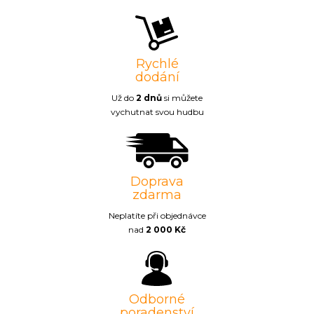
Rychlé
dodání
Už do
2 dnů
si můžete
vychutnat svou hudbu
Doprava
zdarma
Neplatíte při objednávce
nad
2 000 Kč
Odborné
poradenství