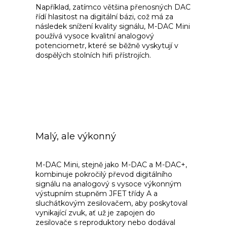
Například, zatímco většina přenosných DAC
řídí hlasitost na digitální bázi, což má za
následek snížení kvality signálu, M-DAC Mini
používá vysoce kvalitní analogový
potenciometr, které se běžně vyskytují v
dospělých stolních hifi přístrojích.
Malý, ale výkonný
M-DAC Mini, stejně jako M-DAC a M-DAC+,
kombinuje pokročilý převod digitálního
signálu na analogový s vysoce výkonným
výstupním stupněm JFET třídy A a
sluchátkovým zesilovačem, aby poskytoval
vynikající zvuk, ať už je zapojen do
zesilovače s reproduktory nebo dodával