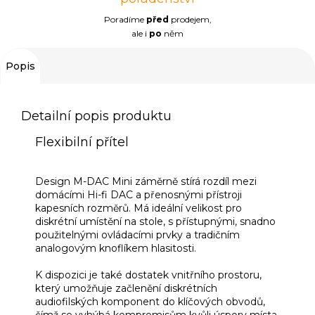
Poradíme
před
prodejem,
ale i
po
něm
Popis
Detailní popis produktu
Flexibilní přítel
Design M-DAC Mini záměrně stírá rozdíl mezi
domácími Hi-fi DAC a přenosnými přístroji
kapesních rozměrů. Má ideální velikost pro
diskrétní umístění na stole, s přístupnými, snadno
použitelnými ovládacími prvky a tradičním
analogovým knoflíkem hlasitosti.
K dispozici je také dostatek vnitřního prostoru,
který umožňuje začlenění diskrétních
audiofilských komponent do klíčových obvodů,
čímž se vyhýbá kompromisům kvůli úspory místa,