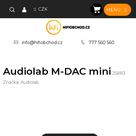
Přejít
na
CZK
NÁKUPNÍ
obsah
KOŠÍK
info@hifiobchod.cz
777 560 560
Audiolab M-DAC mini
25883
Značka:
Audiolab