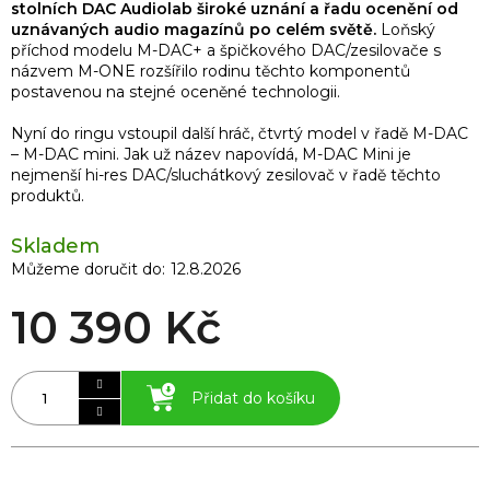
stolních DAC Audiolab široké uznání a řadu ocenění od
uznávaných audio magazínů po celém světě.
Loňský
příchod modelu M-DAC+ a špičkového DAC/zesilovače s
názvem M-ONE rozšířilo rodinu těchto komponentů
postavenou na stejné oceněné technologii.
Nyní do ringu vstoupil další hráč, čtvrtý model v řadě M-DAC
– M-DAC mini. Jak už název napovídá, M-DAC Mini je
nejmenší hi-res DAC/sluchátkový zesilovač v řadě těchto
produktů.
Skladem
Můžeme doručit do:
12.8.2026
10 390 Kč
Přidat do košíku