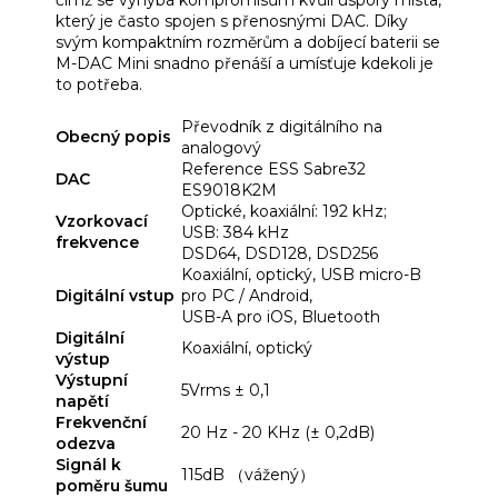
který je často spojen s přenosnými DAC. Díky
svým kompaktním rozměrům a dobíjecí baterii se
M-DAC Mini snadno přenáší a umísťuje kdekoli je
to potřeba.
Převodník z digitálního na
Obecný popis
analogový
Reference ESS Sabre32
DAC
ES9018K2M
Optické, koaxiální: 192 kHz;
Vzorkovací
USB: 384 kHz
frekvence
DSD64, DSD128, DSD256
Koaxiální, optický, USB micro-B
Digitální vstup
pro PC / Android,
USB-A pro iOS, Bluetooth
Digitální
Koaxiální, optický
výstup
Výstupní
5Vrms ± 0,1
napětí
Frekvenční
20 Hz - 20 KHz (± 0,2dB)
odezva
Signál k
115dB （vážený）
poměru šumu