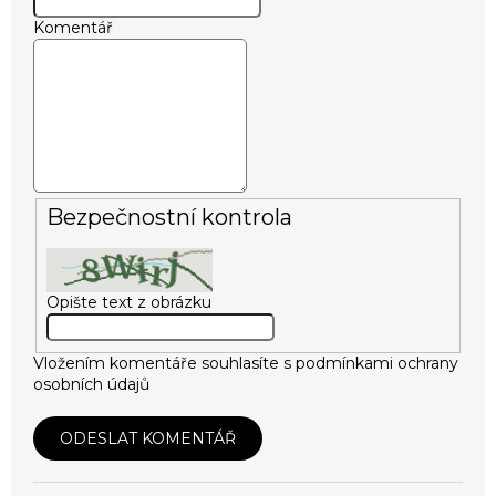
Komentář
Bezpečnostní kontrola
Opište text z obrázku
Vložením komentáře souhlasíte s
podmínkami ochrany
osobních údajů
ODESLAT KOMENTÁŘ
V
ý