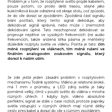
Problém je v tom, že rozptýlené světlo projde kabelem,
pouze potom, co prošlo delší trasou, stejně jako
kulečníková koule odražená od okraje stolu, což způsobí,
že do cíle dorazí se zpožděním. Zpožděná část signálu
brání počítači, který tento signál dekóduje, aby
dekódovat signál správně, nebo může i znemožnit
dekódování úplně. Tato neschopnost dekódovat se
projevuje nejdříve ve vysokých frekvencích (ne audio
frekvencích, takže snížená šířka pásma je měřitelný
důsledek rozptylu světla ve vláknu. Pointa je tato:
čím
méně rozptýlení ve vláknech, tím méně rušení ve
finálním analogovém zvukovém signálu, který
dorazí k našim uším.
Je zde ještě jeden zásadní problém v rozptylovém
mechanismu Toslink systému. Vlákno je relativně široké,
má 1 mm v průměru, a LED zdroj světla je taky
poměrně velký, čímž v pouští světlo do vlákna v mnoha
různých úhlech. I kdyby bylo vlákno absolutně
perfektní, signál se stále v čase rozloží, protože paprsky
světla vstupující v různých úhlech mají různé délky
cesty přes kabel a dorazí do cíle s různým zpožděním.