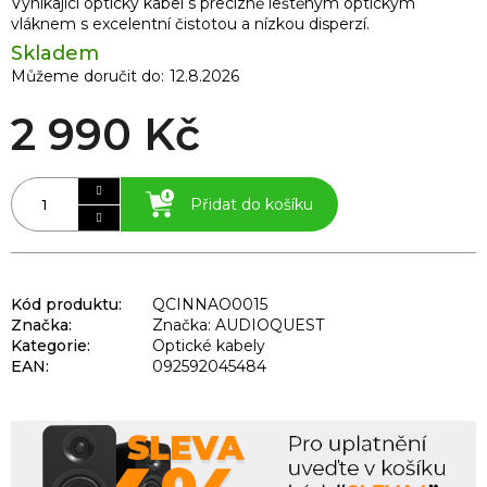
Vynikající optický kabel s precizně leštěným optickým
vláknem s excelentní čistotou a nízkou disperzí.
Skladem
Můžeme doručit do:
12.8.2026
2 990 Kč
Přidat do košíku
Kód produktu:
QCINNAO0015
Značka:
Značka: AUDIOQUEST
Kategorie
:
Optické kabely
EAN
:
092592045484