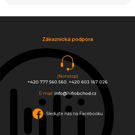
Z
á
p
a
Zákaznická podpora
t
í
(Nonstop)
+420 777 560 560
,
+420 603 167 026
E-mail:
info@hifiobchod.cz
Sledujte nás na Facebooku