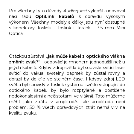
Pro všechny tyto důvody
Audioquest
vylepšil a inovoval
naši řadu
OptiLink kabelů
s opravdu vysokým
výkonem. Všechny modely a délky jsou nyní dostupné
s konektory Toslink – Toslink i Toslink – 3.5 mm Mini
Optical.
Otázkou zůstává
„jak může kabel z optického vlákna
změnit zvuk?“
…odpověď je mnohem jednodušší než u
jiných kabelů. Kdyby zdroj světla byl souvisle svítící laser
svítící do vakua, světelný paprsek by zůstal rovný a
dorazil by do cíle ve stejném čase. I kdyby zdroj LED
světla byl souvislý v Toslink systému, světlo vstupující do
optického kabelu by bylo rozptýlené a postižené
nedokonalostmi a nečistotami ve vlákně. Toto můžeme
měřit jako ztrátu v amplitudě… ale amplituda není
problém, 50 % všech opravdových ztrát nemá vliv na
kvalitu zvuku.