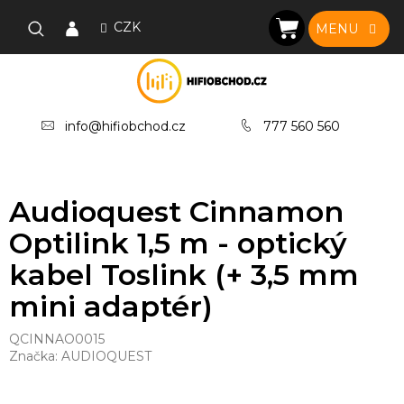
Přejít
na
CZK
NÁKUPNÍ
obsah
KOŠÍK
info@hifiobchod.cz
777 560 560
Audioquest Cinnamon
Optilink 1,5 m - optický
kabel Toslink (+ 3,5 mm
mini adaptér)
QCINNAO0015
Značka:
AUDIOQUEST