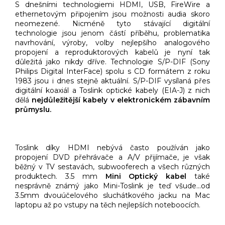
S dnešními technologiemi HDMI, USB, FireWire a
ethernetovým připojením jsou možnosti audia skoro
neomezené. Nicméně tyto stávající digitální
technologie jsou jenom částí příběhu, problematika
navrhování, výroby, volby nejlepšího analogového
propojení a reproduktorových kabelů je nyní tak
důležitá jako nikdy dříve. Technologie S/P-DIF (Sony
Philips Digital InterFace) spolu s CD formátem z roku
1983 jsou i dnes stejně aktuální. S/P-DIF vysílaná přes
digitální koaxiál a Toslink optické kabely (EIA-J) z nich
dělá
nejdůležitější kabely v elektronickém zábavním
průmyslu.
Toslink díky HDMI nebývá často používán jako
propojení DVD přehrávače a A/V přijímače, je však
běžný v TV sestavách, subwooferech a všech různých
produktech. 3.5 mm
Mini Optický kabel
také
nesprávně známý jako Mini-Toslink je teď všude…od
3.5mm dvouúčelového sluchátkového jacku na Mac
laptopu až po vstupy na těch nejlepších noteboocích.