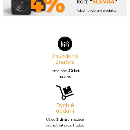
Zavedená
značka
Jsme přes
20 let
na trhu
Rychlé
dodání
Už do
2 dnů
si můžete
vychutnat svou hudbu