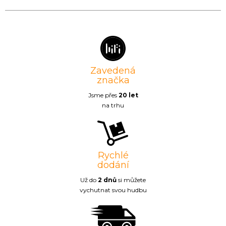
Zavedená
značka
Jsme přes
20 let
na trhu
Rychlé
dodání
Už do
2 dnů
si můžete
vychutnat svou hudbu