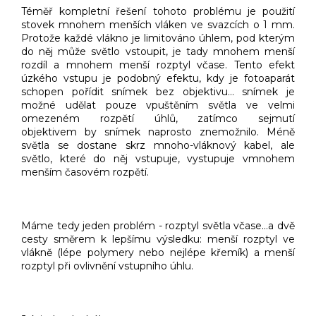
Téměř kompletní řešení tohoto problému je použití
stovek mnohem menších vláken ve svazcích o 1 mm.
Protože každé vlákno je limitováno úhlem, pod kterým
do něj může světlo vstoupit, je tady mnohem menší
rozdíl a mnohem menší rozptyl včase. Tento efekt
úzkého vstupu je podobný efektu, kdy je fotoaparát
schopen pořídit snímek bez objektivu… snímek je
možné udělat pouze vpuštěním světla ve velmi
omezeném rozpětí úhlů, zatímco sejmutí
objektivem by snímek naprosto znemožnilo. Méně
světla se dostane skrz mnoho-vláknový kabel, ale
světlo, které do něj vstupuje, vystupuje vmnohem
menším časovém rozpětí.
Máme tedy jeden problém - rozptyl světla včase…a dvě
cesty směrem k lepšímu výsledku: menší rozptyl ve
vlákně (lépe polymery nebo nejlépe křemík) a menší
rozptyl při ovlivnění vstupního úhlu.