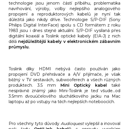
technologie jsou jenom částí příběhu, problematika
navrhování, výroby, volby nejlepšího analogového
propojení a reproduktorových kabelů je nyní tak
důležitá jako nikdy dříve. Technologie S/P-DIF (Sony
Philips Digital InterFace) spolu s CD formátem z roku
1983 jsou i dnes stejně aktuální. S/P-DIF vysílaná přes
digitální koaxiál a Toslink optické kabely (EIA-J) z nich
dělá
nejdůležitější kabely v elektronickém zábavním
průmyslu.
Toslink díky HDMI nebývá často používán jako
propojení DVD přehrávače a A/V přijímače, je však
běžný v TV sestavách, subwooferech a všech různých
produktech. 3.5 mm
Mini Optický kabel
také
nesprávně známý jako Mini-Toslink je teď všude…od
3.5mm dvouúčelového sluchátkového jacku na Mac
laptopu až po vstupy na těch nejlepších noteboocích.
Pro všechny tyto důvody
Audioquest
vylepšil a inovoval
naši řadu
OptiLink kabelů
s opravdu vysokým