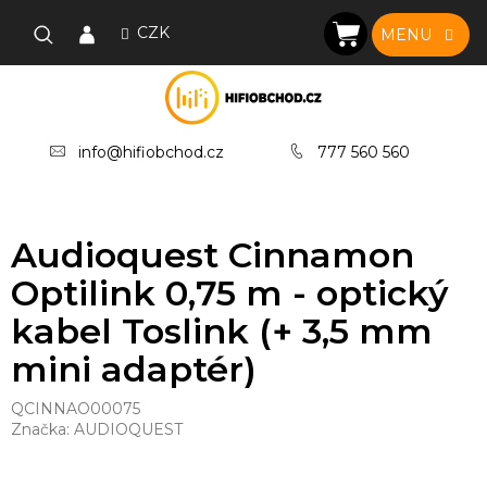
Přejít
na
CZK
NÁKUPNÍ
obsah
KOŠÍK
info@hifiobchod.cz
777 560 560
Audioquest Cinnamon
Optilink 0,75 m - optický
kabel Toslink (+ 3,5 mm
mini adaptér)
QCINNAO00075
Značka:
AUDIOQUEST