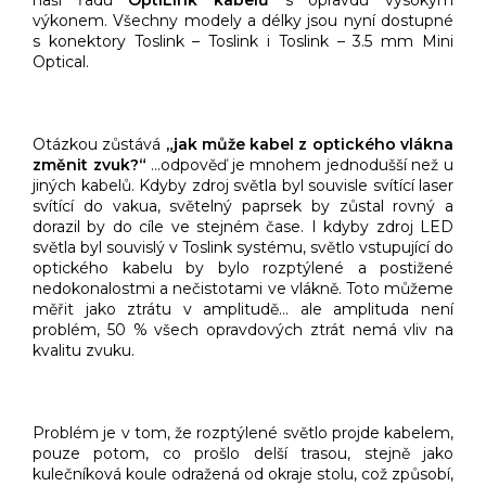
výkonem. Všechny modely a délky jsou nyní dostupné
s konektory Toslink – Toslink i Toslink – 3.5 mm Mini
Optical.
Otázkou zůstává
„jak může kabel z optického vlákna
změnit zvuk?“
…odpověď je mnohem jednodušší než u
jiných kabelů. Kdyby zdroj světla byl souvisle svítící laser
svítící do vakua, světelný paprsek by zůstal rovný a
dorazil by do cíle ve stejném čase. I kdyby zdroj LED
světla byl souvislý v Toslink systému, světlo vstupující do
optického kabelu by bylo rozptýlené a postižené
nedokonalostmi a nečistotami ve vlákně. Toto můžeme
měřit jako ztrátu v amplitudě… ale amplituda není
problém, 50 % všech opravdových ztrát nemá vliv na
kvalitu zvuku.
Problém je v tom, že rozptýlené světlo projde kabelem,
pouze potom, co prošlo delší trasou, stejně jako
kulečníková koule odražená od okraje stolu, což způsobí,