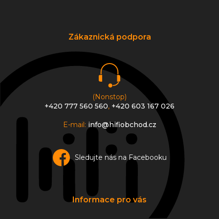
Z
á
p
a
Zákaznická podpora
t
í
(Nonstop)
+420 777 560 560
,
+420 603 167 026
E-mail:
info@hifiobchod.cz
Sledujte nás na Facebooku
Informace pro vás