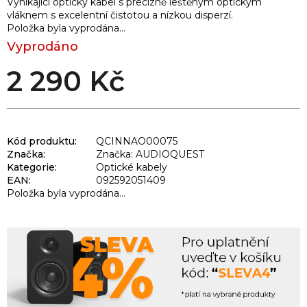
Vynikající optický kabel s precizně leštěným optickým
vláknem s excelentní čistotou a nízkou disperzí.
Položka byla vyprodána…
Vyprodáno
2 290 Kč
Kód produktu:
QCINNAO00075
Značka:
Značka: AUDIOQUEST
Kategorie
:
Optické kabely
EAN
:
092592051409
Položka byla vyprodána…