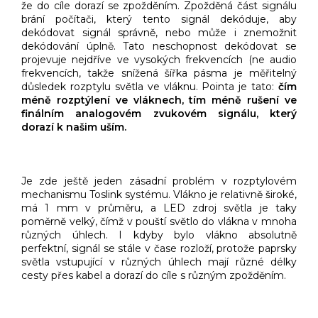
že do cíle dorazí se zpožděním. Zpožděná část signálu
brání počítači, který tento signál dekóduje, aby
dekódovat signál správně, nebo může i znemožnit
dekódování úplně. Tato neschopnost dekódovat se
projevuje nejdříve ve vysokých frekvencích (ne audio
frekvencích, takže snížená šířka pásma je měřitelný
důsledek rozptylu světla ve vláknu. Pointa je tato:
čím
méně rozptýlení ve vláknech, tím méně rušení ve
finálním analogovém zvukovém signálu, který
dorazí k našim uším.
Je zde ještě jeden zásadní problém v rozptylovém
mechanismu Toslink systému. Vlákno je relativně široké,
má 1 mm v průměru, a LED zdroj světla je taky
poměrně velký, čímž v pouští světlo do vlákna v mnoha
různých úhlech. I kdyby bylo vlákno absolutně
perfektní, signál se stále v čase rozloží, protože paprsky
světla vstupující v různých úhlech mají různé délky
cesty přes kabel a dorazí do cíle s různým zpožděním.