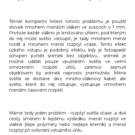
Téměř kompletní řešení tohoto problému je použití
stovek mnohem menších vláken ve svazcích o 1 mm.
Protože každé vlákno je limitováno úhlem, pod kterým
do něj může světlo vstoupit, je tady mnohem menší
rozdíl a mnohem menší rozptyl včase. Tento efekt
úzkého vstupu je podobný efektu, kdy je fotoaparát
schopen pořídit snímek bez objektivu… snímek je
možné udělat pouze vpuštěním světla ve velmi
omezeném rozpětí úhlů, zatímco sejmutí
objektivem by snímek naprosto znemožnilo. Méně
světla se dostane skrz mnoho-vláknový kabel, ale
světlo, které do něj vstupuje, vystupuje vmnohem
menším časovém rozpětí.
Máme tedy jeden problém - rozptyl světla včase…a dvě
cesty směrem k lepšímu výsledku: menší rozptyl ve
vlákně (lépe polymery nebo nejlépe křemík) a menší
rozptyl při ovlivnění vstupního úhlu.