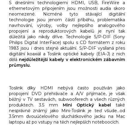
S dnešními technologiemi HDMI, USB, FireWire a
ethernetovým připojením jsou možnosti audia skoro
neomezené. Nicméně tyto stávající digitální
technologie jsou jenom částí příběhu, problematika
navrhování, výroby, volby nejlepšího analogového
propojení a reproduktorových kabelů je nyní tak
důležitá jako nikdy dříve. Technologie S/P-DIF (Sony
Philips Digital InterFace) spolu s CD formátem z roku
1983 jsou i dnes stejně aktuální. S/P-DIF vysílaná přes
digitální koaxiál a Toslink optické kabely (EIA-J) z nich
dělá
nejdůležitější kabely v elektronickém zábavním
průmyslu.
Toslink díky HDMI nebývá často používán jako
propojení DVD přehrávače a A/V přijímače, je však
běžný v TV sestavách, subwooferech a všech různých
produktech. 3.5 mm
Mini Optický kabel
také
nesprávně známý jako Mini-Toslink je teď všude…od
3.5mm dvouúčelového sluchátkového jacku na Mac
laptopu až po vstupy na těch nejlepších noteboocích.