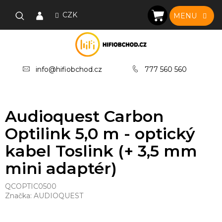
Přejít
na
CZK
NÁKUPNÍ
obsah
KOŠÍK
info@hifiobchod.cz
777 560 560
Audioquest Carbon
Optilink 5,0 m - optický
kabel Toslink (+ 3,5 mm
mini adaptér)
QCOPTIC0500
Značka:
AUDIOQUEST