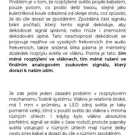
Problém je v tom, že rozptýlené světlo projde kabelem,
pouze potom, co prošlo delší trasou, stejně jako
kulečníková koule odražená od okraje stolu, což způsobí,
že do cíle dorazí se zpožděním. Zpožděná část signálu
brání počítači, který tento signál dekóduje, aby
dekódovat signál správně, nebo může i znemožnit
dekódování úplně. Tato neschopnost dekódovat se
projevuje nejdříve ve vysokých frekvencích (ne audio
frekvencích, takže snížená šířka pásma je měřitelný
důsledek rozptylu světla ve vláknu. Pointa je tato:
čím
méně rozptýlení ve vláknech, tím méně rušení ve
finálním analogovém zvukovém signálu, který
dorazí k našim uším.
Je zde ještě jeden zásadní problém v rozptylovém
mechanismu Toslink systému. Vlákno je relativně široké,
má 1 mm v průměru, a LED zdroj světla je taky
poměrně velký, čímž v pouští světlo do vlákna v mnoha
různých úhlech. I kdyby bylo vlákno absolutně
perfektní, signál se stále v čase rozloží, protože paprsky
světla vstupující v různých úhlech mají různé délky
cesty přes kabel a dorazí do cíle s různým zpožděním.