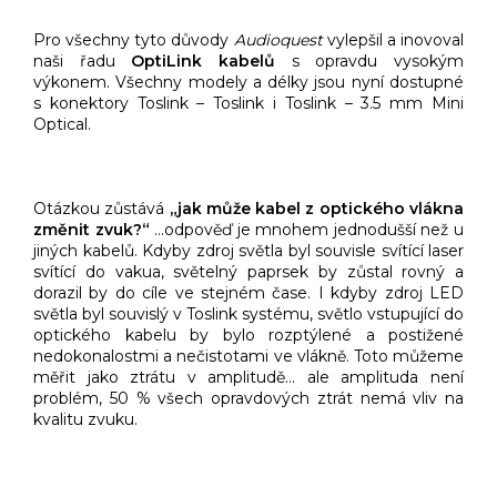
Pro všechny tyto důvody
Audioquest
vylepšil a inovoval
naši řadu
OptiLink kabelů
s opravdu vysokým
výkonem. Všechny modely a délky jsou nyní dostupné
s konektory Toslink – Toslink i Toslink – 3.5 mm Mini
Optical.
Otázkou zůstává
„jak může kabel z optického vlákna
změnit zvuk?“
…odpověď je mnohem jednodušší než u
jiných kabelů. Kdyby zdroj světla byl souvisle svítící laser
svítící do vakua, světelný paprsek by zůstal rovný a
dorazil by do cíle ve stejném čase. I kdyby zdroj LED
světla byl souvislý v Toslink systému, světlo vstupující do
optického kabelu by bylo rozptýlené a postižené
nedokonalostmi a nečistotami ve vlákně. Toto můžeme
měřit jako ztrátu v amplitudě… ale amplituda není
problém, 50 % všech opravdových ztrát nemá vliv na
kvalitu zvuku.