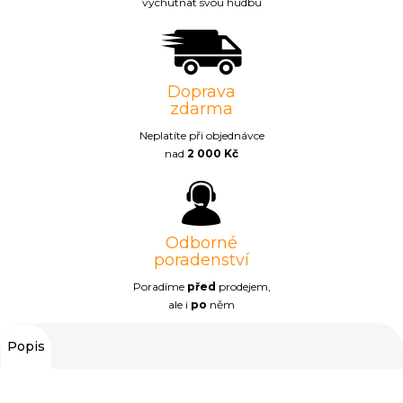
vychutnat svou hudbu
Doprava
zdarma
Neplatíte při objednávce
nad
2 000 Kč
Odborné
poradenství
Poradíme
před
prodejem,
ale i
po
něm
Popis