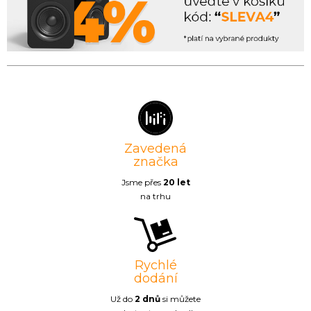
Zavedená
značka
Jsme přes
20 let
na trhu
Rychlé
dodání
Už do
2 dnů
si můžete