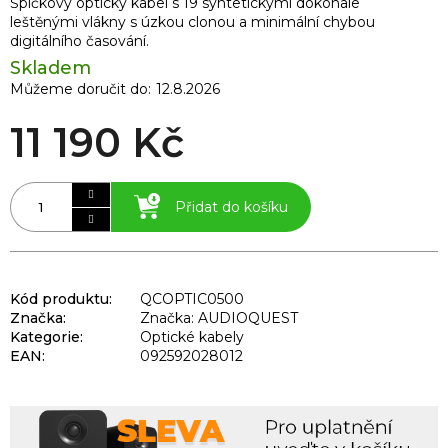
Špičkový optický kabel s 19 syntetickými dokonale
leštěnými vlákny s úzkou clonou a minimální chybou
digitálního časování.
Skladem
Můžeme doručit do:
12.8.2026
11 190 Kč
Přidat do košíku
Kód produktu:
QCOPTIC0500
Značka:
Značka: AUDIOQUEST
Kategorie
:
Optické kabely
EAN
:
092592028012