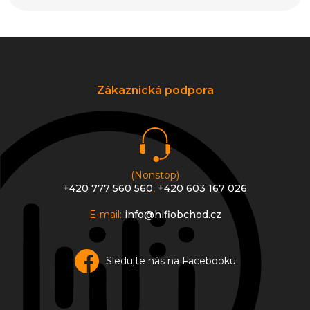
Z
á
p
a
Zákaznická podpora
t
í
(Nonstop)
+420 777 560 560
,
+420 603 167 026
E-mail:
info@hifiobchod.cz
Sledujte nás na Facebooku