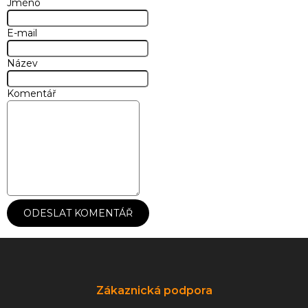
Jméno
E-mail
Název
Komentář
ODESLAT KOMENTÁŘ
Z
á
p
a
Zákaznická podpora
t