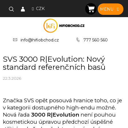
Přejít
na
CZK
NÁKUPNÍ
obsah
KOŠÍK
info@hifiobchod.cz
777 560 560
SVS 3000 R|Evolution: Nový
standard referenčních basů
22.3.2026
Značka SVS opět posouvá hranice toho, co je
v kategorii dostupného high-endu možné.
Nová řada
3000 R|Evolution
není pouhou
kosmetickou úpravou předchozí úspěšné