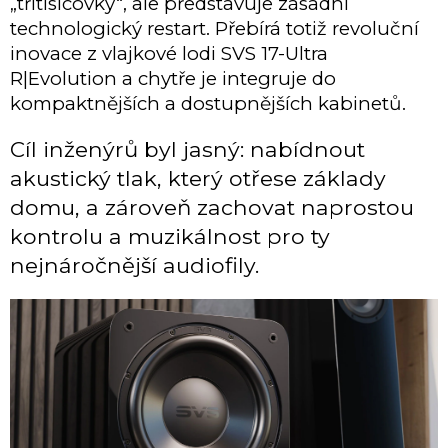
„třítisícovky“, ale představuje zásadní
technologický restart. Přebírá totiž revoluční
inovace z vlajkové lodi SVS 17-Ultra
R|Evolution a chytře je integruje do
kompaktnějších a dostupnějších kabinetů.
Cíl inženýrů byl jasný: nabídnout
akustický tlak, který otřese základy
domu, a zároveň zachovat naprostou
kontrolu a muzikálnost pro ty
nejnáročnější audiofily.