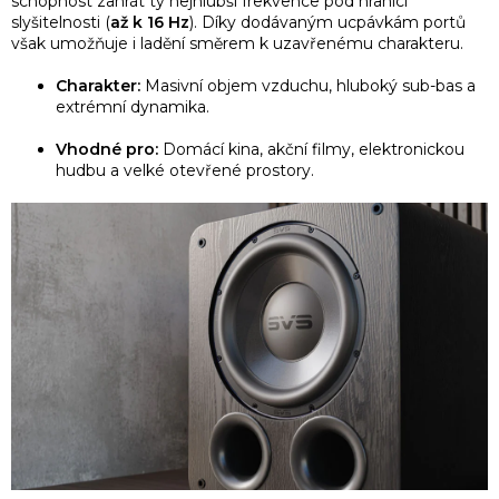
schopnost zahrát ty nejhlubší frekvence pod hranicí
slyšitelnosti (
až k 16 Hz
). Díky dodávaným ucpávkám portů
však umožňuje i ladění směrem k uzavřenému charakteru.
Charakter:
Masivní objem vzduchu, hluboký sub-bas a
extrémní dynamika.
Vhodné pro:
Domácí kina, akční filmy, elektronickou
hudbu a velké otevřené prostory.