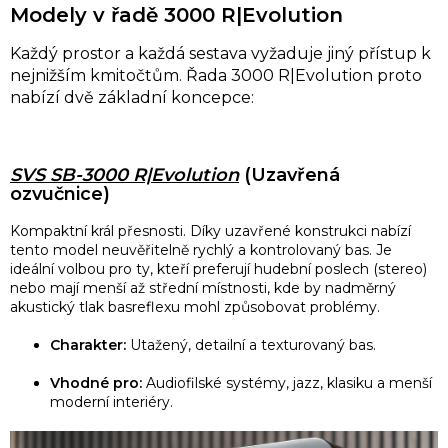
Modely v řadě 3000 R|Evolution
Každý prostor a každá sestava vyžaduje jiný přístup k
nejnižším kmitočtům. Řada 3000 R|Evolution proto
nabízí dvě základní koncepce:
SVS SB-3000 R|Evolution
(Uzavřená
ozvučnice)
Kompaktní král přesnosti. Díky uzavřené konstrukci nabízí
tento model neuvěřitelně rychlý a kontrolovaný bas. Je
ideální volbou pro ty, kteří preferují hudební poslech (stereo)
nebo mají menší až střední místnosti, kde by nadměrný
akustický tlak basreflexu mohl způsobovat problémy.
Charakter:
Utažený, detailní a texturovaný bas.
Vhodné pro:
Audiofilské systémy, jazz, klasiku a menší
moderní interiéry.