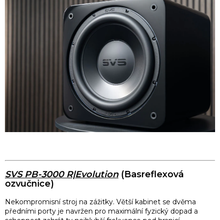
SVS PB-3000 R|Evolution
(Basreflexová
ozvučnice)
Nekompromisní stroj na zážitky. Větší kabinet se dvěma
předními porty je navržen pro maximální fyzický dopad a