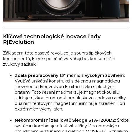
Klíčové technologické inovace řady
R|Evolution
Základem této basové revoluce je souhra špičkových
komponentů, které společně vytvářejí bezkonkurenční
zvukový zážitek:
Zcela přepracovaný 13" měnič s vysokým zdvihem:
Využívá unikátní konstrukci s dělenou magnetickou
mezerou a dvouvrstvou kmitací cívku s plochým
drátem. Toto řešení maximalizuje magnetickou sílu,
udržuje nízkou hmotnost pro bleskovou odezvu a díky
duálním feritovým magnetům eliminuje zkreslení i při
extrémních výchylkách.
Nekompromisní zesilovač Sledge STA-1200D2:
Srdce
systému kombinuje efektivitu třídy D s obrovským
proudovým výstupem diskrétních MOSFETů. S trvalým