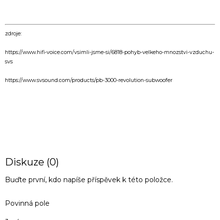
zdroje:
https://www.hifi-voice.com/vsimli-jsme-si/6818-pohyb-velkeho-mnozstvi-vzduchu-
svs
https://www.svsound.com/products/pb-3000-revolution-subwoofer
PŘEDCHOZÍ ČLÁNEK
DALŠÍ ČLÁNEK
Diskuze (0)
Buďte první, kdo napíše příspěvek k této položce.
Povinná pole