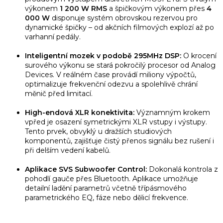
výkonem
1 200 W RMS
a špičkovým výkonem přes
4
000 W
disponuje systém obrovskou rezervou pro
dynamické špičky – od akčních filmových explozí až po
varhanní pedály.
Inteligentní mozek v podobě 295MHz DSP:
O krocení
surového výkonu se stará pokročilý procesor od Analog
Devices. V reálném čase provádí miliony výpočtů,
optimalizuje frekvenční odezvu a spolehlivě chrání
měnič před limitací.
High-endová XLR konektivita:
Významným krokem
vpřed je osazení symetrickými XLR vstupy i výstupy.
Tento prvek, obvyklý u dražších studiových
komponentů, zajišťuje čistý přenos signálu bez rušení i
při delším vedení kabelů.
Aplikace SVS Subwoofer Control:
Dokonalá kontrola z
pohodlí gauče přes Bluetooth. Aplikace umožňuje
detailní ladění parametrů včetně třípásmového
parametrického EQ, fáze nebo dělicí frekvence.