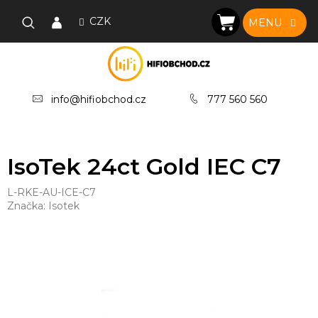
Přejít
na
CZK
NÁKUPNÍ
obsah
KOŠÍK
info@hifiobchod.cz
777 560 560
IsoTek 24ct Gold IEC C7
L-RKE-AU-ICE-C7
Značka:
Isotek