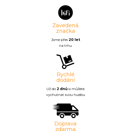
Zavedená
značka
Jsme přes
20 let
na trhu
Rychlé
dodání
Už do
2 dnů
si můžete
vychutnat svou hudbu
Doprava
zdarma