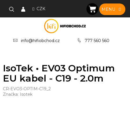
Přejít
na
CZK
NÁKUPNÍ
obsah
KOŠÍK
info@hifiobchod.cz
777 560 560
IsoTek • EV03 Optimum
EU kabel - C19 - 2.0m
CR-EVO3-OPTIM-C19_2
Značka:
Isotek