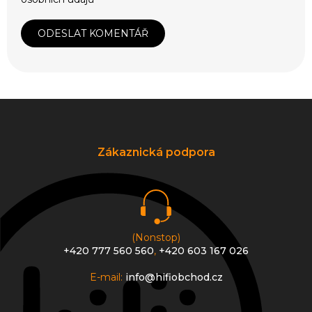
ODESLAT KOMENTÁŘ
Z
á
p
a
Zákaznická podpora
t
í
(Nonstop)
+420 777 560 560
,
+420 603 167 026
E-mail:
info@hifiobchod.cz