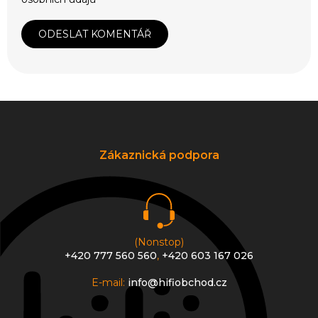
ODESLAT KOMENTÁŘ
Z
á
p
a
Zákaznická podpora
t
í
(Nonstop)
+420 777 560 560
,
+420 603 167 026
E-mail:
info@hifiobchod.cz