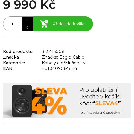
9 990 Kč
Přidat do košíku
Kód produktu:
313245008
Značka:
Značka: Eagle-Cable
Kategorie
:
Kabely a příslušenství
EAN
:
4010409064844