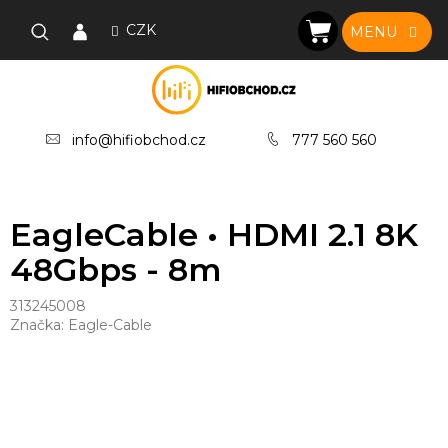
Přejít
na
CZK
NÁKUPNÍ
obsah
KOŠÍK
info@hifiobchod.cz
777 560 560
EagleCable • HDMI 2.1 8K
48Gbps - 8m
313245008
Značka:
Eagle-Cable