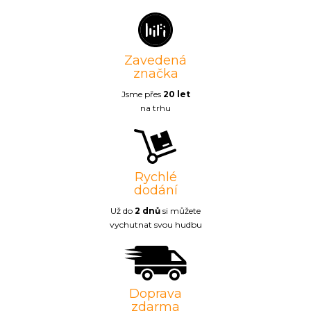
Zavedená
značka
Jsme přes
20 let
na trhu
Rychlé
dodání
Už do
2 dnů
si můžete
vychutnat svou hudbu
Doprava
zdarma