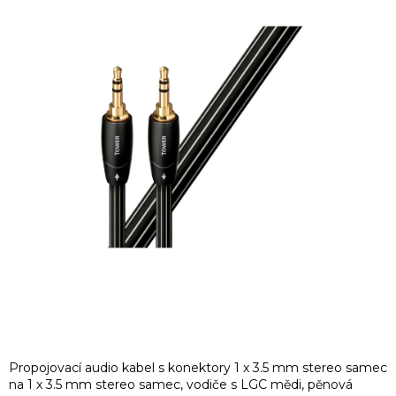
Propojovací audio kabel s konektory 1 x 3.5 mm stereo samec
na 1 x 3.5 mm stereo samec, vodiče s LGC mědi, pěnová