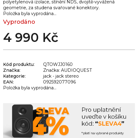
polyetylenová izolace, stínění NDS, dvojitě-vyvážená
geometrie, za studena svařované konektory.
Položka byla vyprodána…
Vyprodáno
4 990 Kč
Kód produktu:
QTOWJJ0160
Značka:
Značka: AUDIOQUEST
Kategorie
:
jack - jack stereo
EAN
:
092592077096
Položka byla vyprodána…