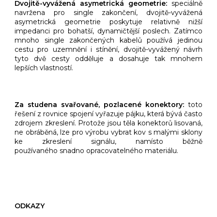
Dvojitě-vyvážená asymetrická geometrie:
speciálně
navržena pro single zakončení, dvojitě-vyvážená
asymetrická geometrie poskytuje relativně nižší
impedanci pro bohatší, dynamičtější poslech. Zatímco
mnoho single zakončených kabelů používá jedinou
cestu pro uzemnění i stínění, dvojitě-vyvážený návrh
tyto dvě cesty odděluje a dosahuje tak mnohem
lepších vlastností.
Za studena svařované, pozlacené konektory:
toto
řešení z rovnice spojení vyřazuje pájku, která bývá často
zdrojem zkreslení. Protože jsou těla konektorů lisovaná,
ne obráběná, lze pro výrobu vybrat kov s malými sklony
ke zkreslení signálu, namísto běžně
používaného snadno opracovatelného materiálu.
ODKAZY