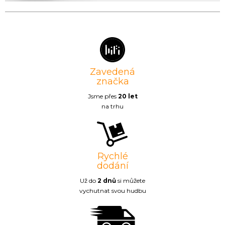
Zavedená
značka
Jsme přes
20 let
na trhu
Rychlé
dodání
Už do
2 dnů
si můžete
vychutnat svou hudbu