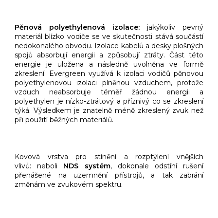
Pěnová polyethylenová izolace:
jakýkoliv pevný
materiál blízko vodiče se ve skutečnosti stává součástí
nedokonalého obvodu. Izolace kabelů a desky plošných
spojů absorbují energii a způsobují ztráty. Část této
energie je uložena a následně uvolněna ve formě
zkreslení. Evergreen využívá k izolaci vodičů pěnovou
polyethylenovou izolaci plněnou vzduchem, protože
vzduch neabsorbuje téměř žádnou energii a
polyethylen je nízko-ztrátový a příznivý co se zkreslení
týká. Výsledkem je znatelně méně zkreslený zvuk než
při použití běžných materiálů.
Kovová vrstva pro stínění a rozptýlení vnějších
vlivů: neboli
NDS systém
, dokonale odstíní rušení
přenášené na uzemnění přístrojů, a tak zabrání
změnám ve zvukovém spektru.