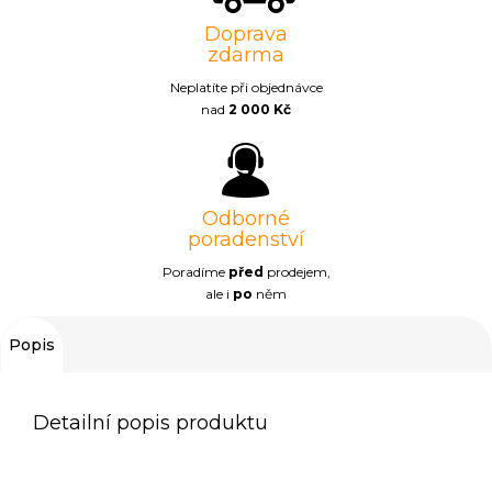
Doprava
zdarma
Neplatíte při objednávce
nad
2 000 Kč
Odborné
poradenství
Poradíme
před
prodejem,
ale i
po
něm
Popis
Detailní popis produktu