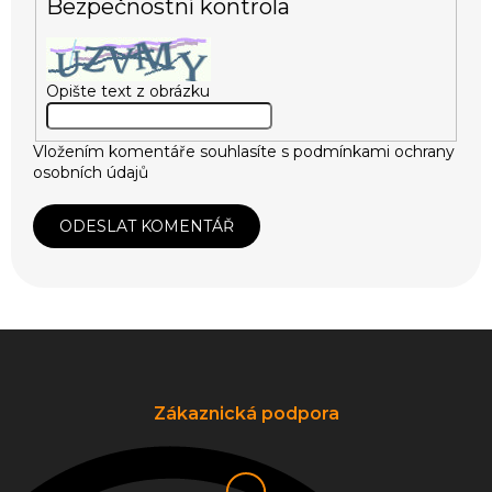
Bezpečnostní kontrola
Opište text z obrázku
Vložením komentáře souhlasíte s
podmínkami ochrany
osobních údajů
ODESLAT KOMENTÁŘ
Z
á
p
a
Zákaznická podpora
t
í