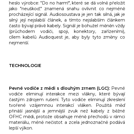
heslo výrobce: "Do no harm!", které se dá volně přeložit
jako "neuškoď;" znamená snahu ovlivnit co nejméně
procházející signál. Audiosoustava je jen tak silná, jak je
silný její nejslabší článek, a tímto nejslabším článkem
často bývají právě kabely. Signál je bohužel měněn vždy
(průchodem vodiči, spoji, konektory, zařízeními),
cílem kabelů Audioquest je, aby byly tyto změny co
nejmenší.
TECHNOLOGIE
Pevné vodiče z mědi s dlouhým zrnem (LGC):
Pevné
vodiče eliminují interakce mezi vlákny, které bývají
častým zdrojem rušení. Tyto vodiče eliminují zkreslení
tvořené vzájemnou interakcí vláken. Použitá měď
přináší jasnější a jemnější zvuk než kabely z běžné
OFHC mědi, protože obsahuje méně přechodů v rámci
materiálu, méně nečistot a zcela jednoznačně podává
lepší výkon.