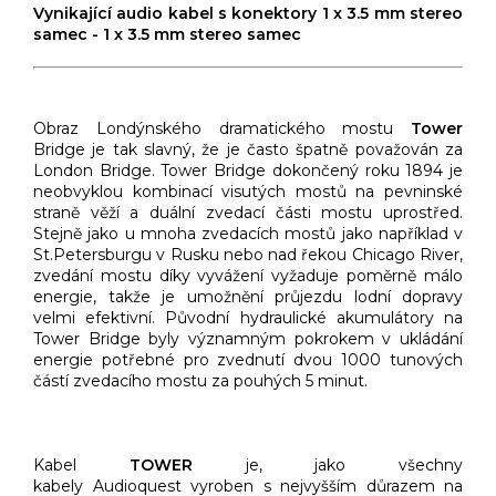
Vynikající audio kabel s konektory 1 x 3.5 mm stereo
samec - 1 x 3.5 mm stereo samec
Obraz Londýnského dramatického mostu
Tower
Bridge je tak slavný, že je často špatně považován za
London Bridge. Tower Bridge dokončený roku 1894 je
neobvyklou kombinací visutých mostů na pevninské
straně věží a duální zvedací části mostu uprostřed.
Stejně jako u mnoha zvedacích mostů jako například v
St.Petersburgu v Rusku nebo nad řekou Chicago River,
zvedání mostu díky vyvážení vyžaduje poměrně málo
energie, takže je umožnění průjezdu lodní dopravy
velmi efektivní. Původní hydraulické akumulátory na
Tower Bridge byly významným pokrokem v ukládání
energie potřebné pro zvednutí dvou 1000 tunových
částí zvedacího mostu za pouhých 5 minut.
Kabel
TOWER
je, jako všechny
kabely Audioquest vyroben s nejvyšším důrazem na