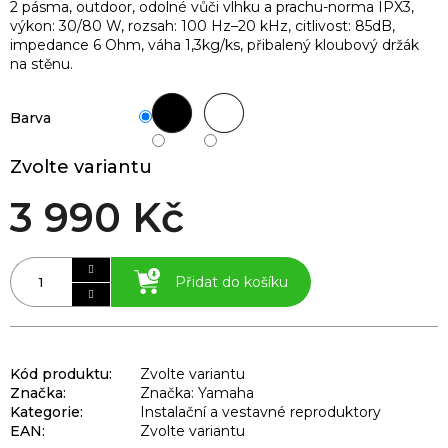
2 pásma, outdoor, odolné vůči vlhku a prachu-norma IPX3,
výkon: 30/80 W, rozsah: 100 Hz–20 kHz, citlivost: 85dB,
impedance 6 Ohm, váha 1,3kg/ks, přibalený kloubový držák
na stěnu.
Barva
Zvolte variantu
3 990 Kč
Přidat do košíku
Kód produktu:
Zvolte variantu
Značka:
Značka: Yamaha
Kategorie
:
Instalační a vestavné reproduktory
EAN
:
Zvolte variantu