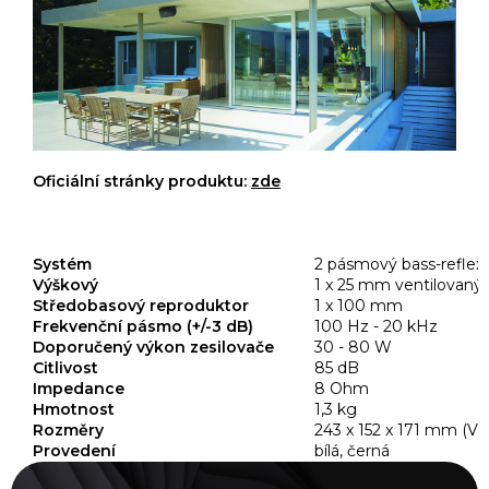
Oficiální stránky produktu:
zde
Systém
2 pásmový bass-reflex
Výškový
1 x 25 mm ventilovaný 
Středobasový reproduktor
1 x 100 mm
Frekvenční pásmo (+/-3 dB)
100 Hz - 20 kHz
Doporučený výkon zesilovače
30 - 80 W
Citlivost
85 dB
Impedance
8 Ohm
Hmotnost
1,3 kg
Rozměry
243 x 152 x 171 mm (V x
Provedení
bílá, černá