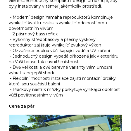
vlivům.Jednoduchý kompaktní design umožňuje, aby
byly instalovány v téměř jakémkoliv prostředí.
- Moderní design Yamaha reproduktorů kombinuje
vynikající kvalitu zvuku s vynikající odolností proti
povětrnostním vlivům
- 2 pásmový bass reflex
- Výkonný středobasový a přesný výškový
reproduktor zajišťuje vynikající zvukový výkon
- Ozvučnice odolná vůči kapající vodě a UV záření
- Jednoduchý design vypadá přirozeně jak v exteriéru
na Vaší terase tak i uvnitř místnosti
- Dvě velikosti a dvě barevné varianty vám umožní
vybrat si nejlepší shodu
- Flexibilní možnosti instalace zajistí montážní držáky
které jsou součástí balení
- Práškový nástřik mřížky poskytuje vynikající odolnost
vůči povětrnostním vlivům
Cena za pár