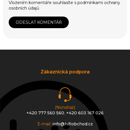
Vložením komentáře souhlasíte s
podmínkami ochrany
osobních údajů
ODESLAT KOMENTÁŘ
Z
á
p
a
Zákaznická podpora
t
í
(Nonstop)
+420 777 560 560
,
+420 603 167 026
E-mail:
info@hifiobchod.cz