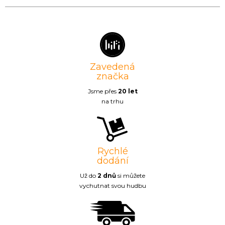
Zavedená
značka
Jsme přes
20 let
na trhu
Rychlé
dodání
Už do
2 dnů
si můžete
vychutnat svou hudbu