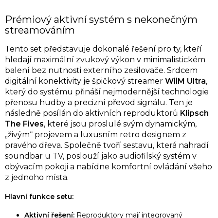
Prémiový aktivní systém s nekonečným
streamováním
Tento set představuje dokonalé řešení pro ty, kteří
hledají maximální zvukový výkon v minimalistickém
balení bez nutnosti externího zesilovače. Srdcem
digitální konektivity je špičkový streamer
WiiM Ultra
,
který do systému přináší nejmodernější technologie
přenosu hudby a precizní převod signálu. Ten je
následně posílán do aktivních reproduktorů
Klipsch
The Fives
, které jsou proslulé svým dynamickým,
„živým“ projevem a luxusním retro designem z
pravého dřeva. Společně tvoří sestavu, která nahradí
soundbar u TV, poslouží jako audiofilský systém v
obývacím pokoji a nabídne komfortní ovládání všeho
z jednoho místa.
Hlavní funkce setu:
Aktivní řešení:
Reproduktory mají integrovaný