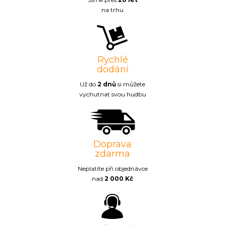
na trhu
Rychlé
dodání
Už do
2 dnů
si můžete
vychutnat svou hudbu
Doprava
zdarma
Neplatíte při objednávce
nad
2 000 Kč