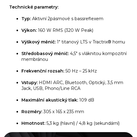
Technické parametry:
Typ:
Aktivní 2pásmové s bassreflexem
Výkon:
160 W RMS (320 W Peak)
Výškový měnič:
1" titanový LTS v Tractrix® hornu
Středobasový měnič:
4,5" s vláknitou kompozitní
membránou
Frekvenční rozsah:
50 Hz – 25 kHz
Vstupy:
HDMI ARC, Bluetooth, Optický, 3,5 mm
Jack, USB, Phono/Line RCA
Maximální akustický tlak:
109 dB
Rozměry:
305 x 165 x 235 mm
Hmotnost:
5,3 kg (hlavní) / 4,8 kg (sekundární)