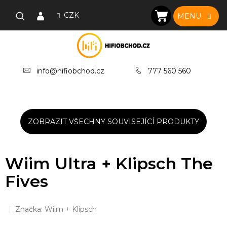
Přejít
na
CZK
NÁKUPNÍ
obsah
KOŠÍK
info@hifiobchod.cz
777 560 560
ZOBRAZIT VŠECHNY SOUVISEJÍCÍ PRODUKTY
Wiim Ultra + Klipsch The
Fives
Značka:
Wiim + Klipsch