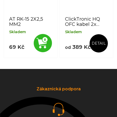
AT RK-15 2X2,5
ClickTronic HQ
MM2
OFC kabel 2x
CINCH - 2x CINCH
Skladem
Skladem
RCA, M/M
DETAIL
69 Kč
389 Kč
od
Z
á
p
a
Zákaznická podpora
t
í