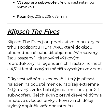
Výstup pro subwoofer:
Ano, s nastavitelnou
výhybkou
Rozměry:
205 x 205 x 73 mm
Klipsch The Fives
Klipsch The Fives jsou první aktivní monitory na
trhu s podporou HDMI ARC, které dokážou
plnohodnotně nahradit objemné AV receivery.
Jsou osazeny 1" titanovými výškovými
reproduktory na legendárních Tractrix hornech
a 4,5" středobasovými měniči s vysokým zdvihem.
Díky vestavěnému zesilovači, který je přesně
naladěn na použité měniče, nabízejí extrémně
čistý a silný zvuk s bohatým basem i bez použití
subwooferu. Jejich skříň z pravé dřevěné dýhy a
hmatové ovládací prvky z kovu z nich dělají
stylový doplněk každého interiéru.