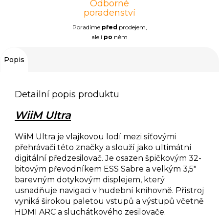
Odborné
poradenství
Poradíme
před
prodejem,
ale i
po
něm
Popis
Detailní popis produktu
WiiM Ultra
WiiM Ultra je vlajkovou lodí mezi síťovými
přehrávači této značky a slouží jako ultimátní
digitální předzesilovač. Je osazen špičkovým 32-
bitovým převodníkem ESS Sabre a velkým 3,5"
barevným dotykovým displejem, který
usnadňuje navigaci v hudební knihovně. Přístroj
vyniká širokou paletou vstupů a výstupů včetně
HDMI ARC a sluchátkového zesilovače.