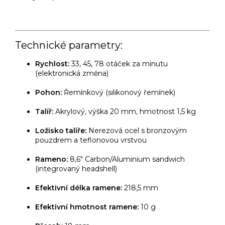
Technické parametry:
Rychlost:
33, 45, 78 otáček za minutu
(elektronická změna)
Pohon:
Řemínkový (silikonový řemínek)
Talíř:
Akrylový, výška 20 mm, hmotnost 1,5 kg
Ložisko talíře:
Nerezová ocel s bronzovým
pouzdrem a teflonovou vrstvou
Rameno:
8,6" Carbon/Aluminium sandwich
(integrovaný headshell)
Efektivní délka ramene:
218,5 mm
Efektivní hmotnost ramene:
10 g