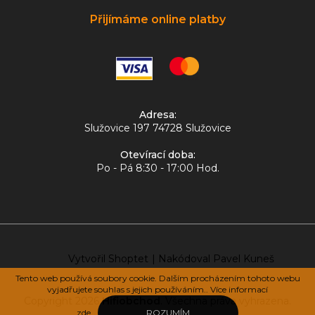
Přijímáme online platby
Adresa:
Služovice 197 74728 Služovice
Otevírací doba:
Po - Pá 8:30 - 17:00 Hod.
Vytvořil Shoptet
|
Nakódoval Pavel Kuneš
Tento web používá soubory cookie. Dalším procházením tohoto webu
vyjadřujete souhlas s jejich používáním.. Více informací
Copyright 2026
Hifiobchod
. Všechna práva vyhrazena.
zde
.
ROZUMÍM