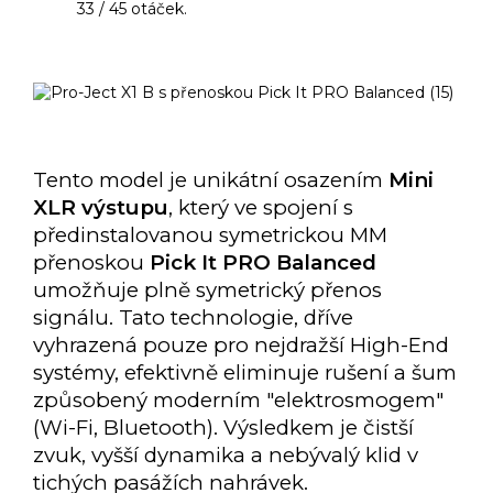
33 / 45 otáček.
Tento model je unikátní osazením
Mini
XLR výstupu
, který ve spojení s
předinstalovanou symetrickou MM
přenoskou
Pick It PRO Balanced
umožňuje plně symetrický přenos
signálu. Tato technologie, dříve
vyhrazená pouze pro nejdražší High-End
systémy, efektivně eliminuje rušení a šum
způsobený moderním "elektrosmogem"
(Wi-Fi, Bluetooth). Výsledkem je čistší
zvuk, vyšší dynamika a nebývalý klid v
tichých pasážích nahrávek.