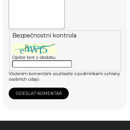
Bezpečnostní kontrola
Opište text z obrázku
Vložením komentáře souhlasíte s
podmínkami ochrany
osobních údajů
ODESLAT KOMENTÁŘ
Z
á