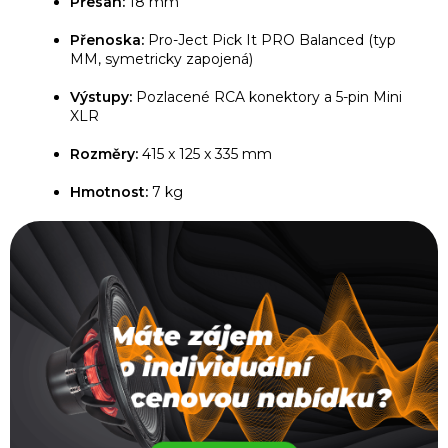
Přesah:
18 mm
Přenoska:
Pro-Ject Pick It PRO Balanced (typ
MM, symetricky zapojená)
Výstupy:
Pozlacené RCA konektory a 5-pin Mini
XLR
Rozměry:
415 x 125 x 335 mm
Hmotnost:
7 kg