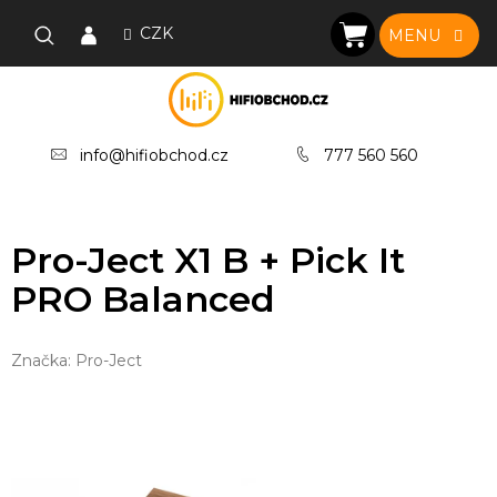
Přejít
na
CZK
NÁKUPNÍ
obsah
KOŠÍK
info@hifiobchod.cz
777 560 560
Pro-Ject X1 B + Pick It
PRO Balanced
Značka:
Pro-Ject