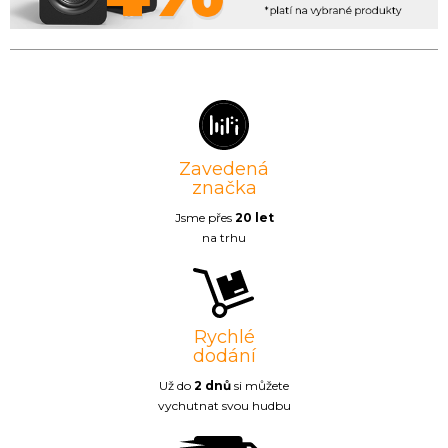
Zavedená
značka
Jsme přes
20 let
na trhu
Rychlé
dodání
Už do
2 dnů
si můžete
vychutnat svou hudbu