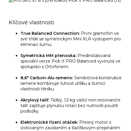
Klíčové vlastnosti
True Balanced Connection:
První gramofon ve
své třídě se symetrickým Mini XLR výstupem pro
eliminaci šumu.
Symetrická MM přenoska:
Předinstalovaná
speciální verze Pick It PRO Balanced vyvinutá ve
spolupráci s Ortofonem.
8,6" Carbon-Alu rameno:
Sendvičová konstrukce
ramene kombinuje tuhost uhlíku a tlumicí
vlastnosti hliníku.
Akrylový talíř:
Těžký, 1,5 kg vážící non-rezonanční
talíř zajišťuje plynulou rotaci bez nutnosti použití
podložky.
Elektronické řízení otáček:
Přesný motor s
izolovaným zavěšením a tlačítkovým přepínáním