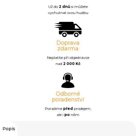
Už do
2 dnů
si můžete
vychutnat svou hudbu
Doprava
zdarma
Neplatíte při objednávce
nad
2 000 Kč
Odborné
poradenství
Poradíme
před
prodejem,
ale i
po
něm
Popis