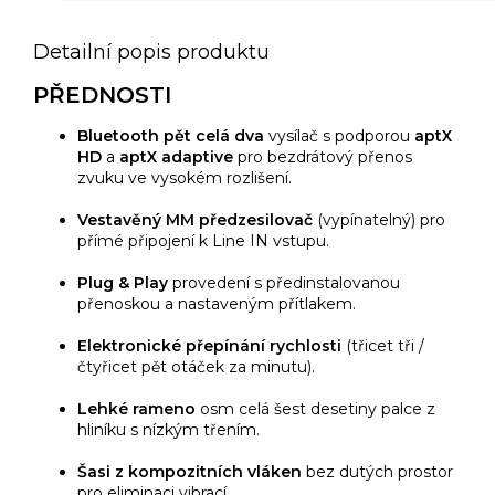
Detailní popis produktu
PŘEDNOSTI
Bluetooth pět celá dva
vysílač s podporou
aptX
HD
a
aptX adaptive
pro bezdrátový přenos
zvuku ve vysokém rozlišení.
Vestavěný MM předzesilovač
(vypínatelný) pro
přímé připojení k Line IN vstupu.
Plug & Play
provedení s předinstalovanou
přenoskou a nastaveným přítlakem.
Elektronické přepínání rychlosti
(třicet tři /
čtyřicet pět otáček za minutu).
Lehké rameno
osm celá šest desetiny palce z
hliníku s nízkým třením.
Šasi z kompozitních vláken
bez dutých prostor
pro eliminaci vibrací.