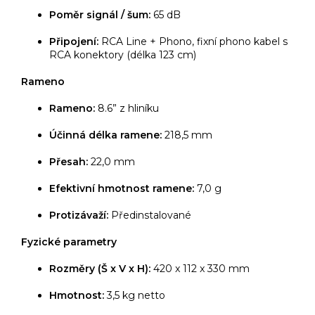
Poměr signál / šum:
65 dB
Připojení:
RCA Line + Phono, fixní phono kabel s
RCA konektory (délka 123 cm)
Rameno
Rameno:
8.6” z hliníku
Účinná délka ramene:
218,5 mm
Přesah:
22,0 mm
Efektivní hmotnost ramene:
7,0 g
Protizávaží:
Předinstalované
Fyzické parametry
Rozměry (Š x V x H):
420 x 112 x 330 mm
Hmotnost:
3,5 kg netto