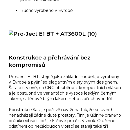
Ručně vyrobeno v Evropě.
Konstrukce a přehrávání bez
kompromisů
Pro-Ject E1 BT, stejně jako základní model, je vyrobený
v Evropě a pyšní se elegantním a stylovým designem.
Šasi je stylové, na CNC obráběné z kompozitních vláken
a je dostupné ve variantách s vysoce lesklým černým
lakem, saténově bílým lakem nebo s ořechovou fólií.
Konstrukce šasi je pečlivě navržena tak, že se uvnitř
nenacházejí žádné duté prostory. Tím je účinně bráněno
průniku vibrací, což je klíčové pro čistý zvuk. O účinné
odstínění od nežádoucích vibrací se starají také
tři