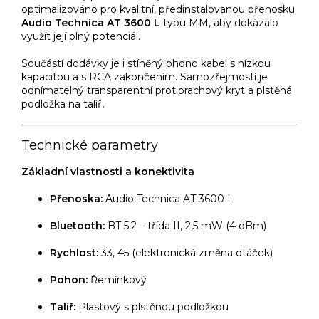
optimalizováno pro kvalitní, předinstalovanou přenosku
Audio Technica AT 3600 L
typu MM, aby dokázalo
využít její plný potenciál.
Součástí dodávky je i stíněný phono kabel s nízkou
kapacitou a s RCA zakončením. Samozřejmostí je
odnímatelný transparentní protiprachový kryt a plstěná
podložka na talíř
.
Technické parametry
Základní vlastnosti a konektivita
Přenoska:
Audio Technica AT 3600 L
Bluetooth:
BT 5.2 – třída II, 2,5 mW (4 dBm)
Rychlost:
33, 45 (elektronická změna otáček)
Pohon:
Řemínkový
Talíř:
Plastový s plstěnou podložkou