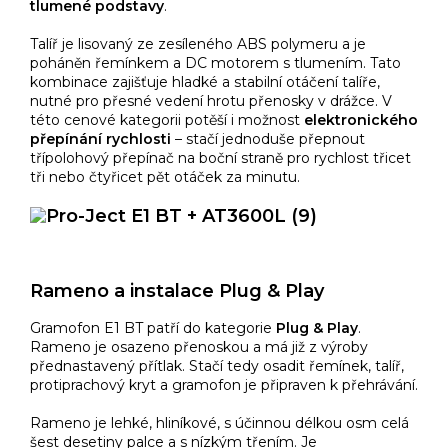
tlumené podstavy
.
Talíř je lisovaný ze zesíleného ABS polymeru a je
poháněn řemínkem a DC motorem s tlumením. Tato
kombinace zajišťuje hladké a stabilní otáčení talíře,
nutné pro přesné vedení hrotu přenosky v drážce. V
této cenové kategorii potěší i možnost
elektronického
přepínání rychlosti
– stačí jednoduše přepnout
třípolohový přepínač na boční straně pro rychlost třicet
tři nebo čtyřicet pět otáček za minutu.
Rameno a instalace Plug & Play
Gramofon E1 BT patří do kategorie
Plug & Play
.
Rameno je osazeno přenoskou a má již z výroby
přednastavený přítlak. Stačí tedy osadit řemínek, talíř,
protiprachový kryt a gramofon je připraven k přehrávání.
Rameno je lehké, hliníkové, s účinnou délkou osm celá
šest desetiny palce a s nízkým třením. Je