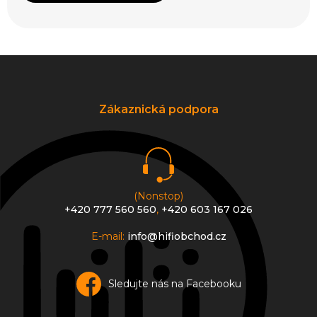
Z
á
p
a
Zákaznická podpora
t
í
(Nonstop)
+420 777 560 560
,
+420 603 167 026
E-mail:
info@hifiobchod.cz
Sledujte nás na Facebooku