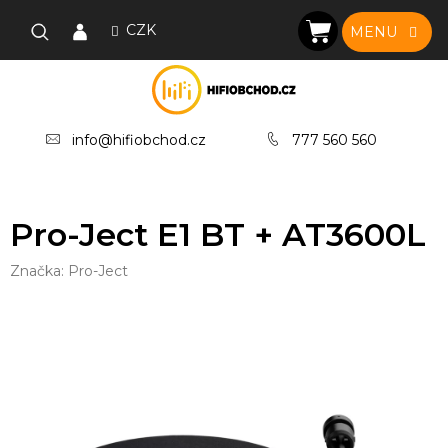
Přejít
na
CZK
NÁKUPNÍ
obsah
KOŠÍK
info@hifiobchod.cz
777 560 560
Pro-Ject E1 BT + AT3600L
Značka:
Pro-Ject