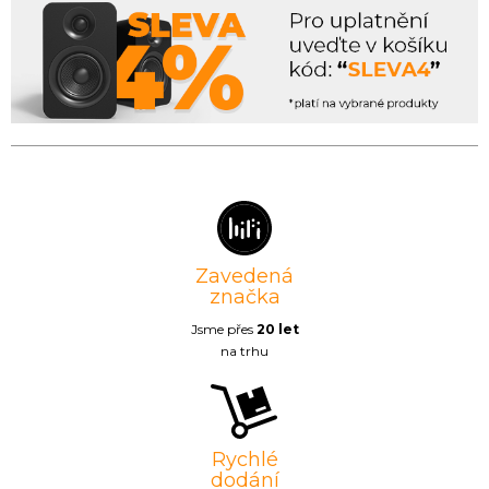
Zavedená
značka
Jsme přes
20 let
na trhu
Rychlé
dodání