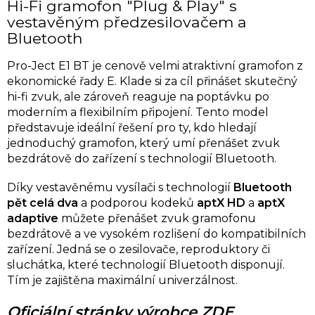
Hi-Fi gramofon "Plug & Play" s
vestavěným předzesilovačem a
Bluetooth
Pro-Ject E1 BT je cenově velmi atraktivní gramofon z
ekonomické řady E. Klade si za cíl přinášet skutečný
hi-fi zvuk, ale zároveň reaguje na poptávku po
moderním a flexibilním připojení. Tento model
představuje ideální řešení pro ty, kdo hledají
jednoduchý gramofon, který umí přenášet zvuk
bezdrátově do zařízení s technologií Bluetooth.
Díky vestavěnému vysílači s technologií
Bluetooth
pět celá dva
a podporou kodeků
aptX HD
a
aptX
adaptive
můžete přenášet zvuk gramofonu
bezdrátově a ve vysokém rozlišení do kompatibilních
zařízení. Jedná se o zesilovače, reproduktory či
sluchátka, které technologií Bluetooth disponují.
Tím je zajištěna maximální univerzálnost.
Oficiální stránky výrobce ZDE