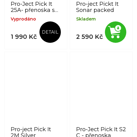
Pro-Ject Pick It
Pro-ject Pickt It
25A- přenoska se
Sonar packed
stříbrným vinutím
Vyprodáno
Skladem
cívky
DETAIL
1 990 Kč
2 590 Kč
Pro-ject Pick It
Pro-Ject Pick It S2
2M Silver
C - přenoska