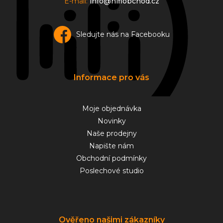
p
E-mail:
info@hifiobchod.cz
i
s
u
Sledujte nás na Facebooku
Informace pro vás
Moje objednávka
Novinky
Naše prodejny
Napište nám
Obchodní podmínky
Poslechové studio
Ověřeno našimi zákazníky