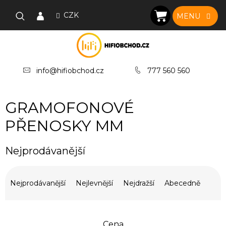
Přejít
na
CZK
NÁKUPNÍ
obsah
KOŠÍK
info@hifiobchod.cz
777 560 560
GRAMOFONOVÉ
PŘENOSKY MM
Nejprodávanější
Ř
a
Nejprodávanější
Nejlevnější
Nejdražší
Abecedně
z
e
n
Cena