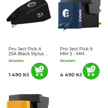
i
s
p
r
o
d
u
k
t
Pro-Ject Pick It
Pro-Ject Pick It
ů
25A Black Stylus -
MM 3 - MM
náhradní hrot
přenoska s
Skladem
Skladem
hrotem "Super
eliptical" a
rozsahem až 40
1 490 Kč
4 490 Kč
kHz