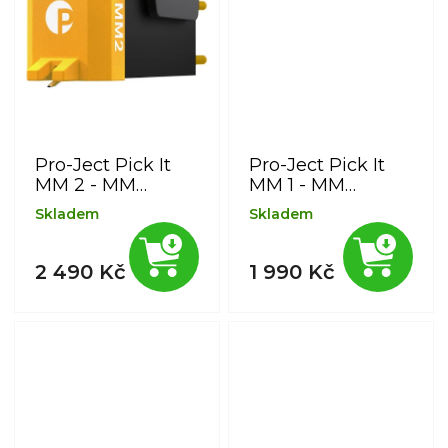
Pro-Ject Pick It
Pro-Ject Pick It
MM 2 - MM
MM 1 - MM
přenoska s
přenoska s
Skladem
Skladem
eliptickým
kónickým hrotem
hrotem a
a rozsahem až 30
rozsahem až 35
kHz
2 490 Kč
1 990 Kč
kHz