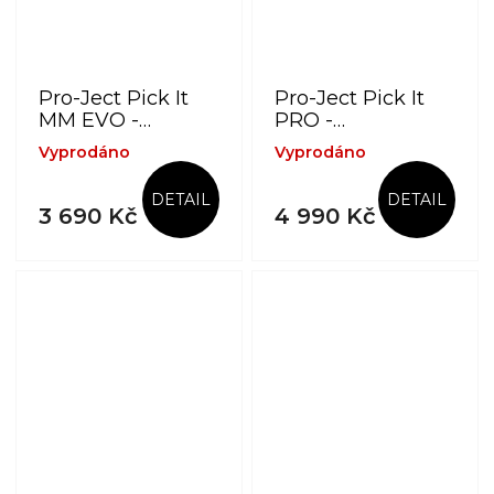
Pro-Ject Pick It
Pro-Ject Pick It
MM EVO -
PRO -
Gramofonová
Gramofonová
Vyprodáno
Vyprodáno
přenoska typu
přenoska typu
MM
MM
DETAIL
DETAIL
3 690 Kč
4 990 Kč