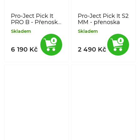
Pro-Ject Pick It
Pro-Ject Pick It S2
PRO B - Přenoska
MM - přenoska
typu MM se
Skladem
Skladem
symetrickým
zapojením
6 190 Kč
2 490 Kč