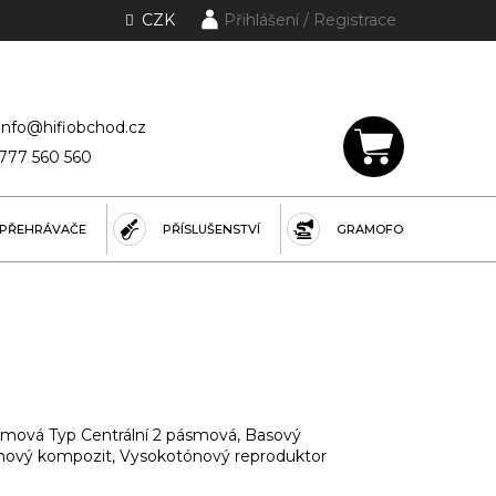
CZK
Přihlášení
lánky a rubriky
info@hifiobchod.cz
777 560 560
NÁKUPNÍ
KOŠÍK
PŘEHRÁVAČE
PŘÍSLUŠENSTVÍ
GRAMOFONY
ásmová Typ Centrální 2 pásmová, Basový
knový kompozit, Vysokotónový reproduktor