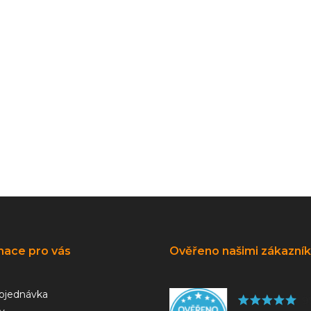
mace pro vás
Ověřeno našimi zákazní
bjednávka