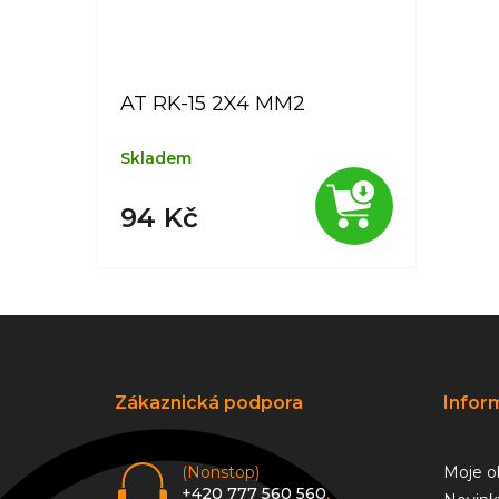
AT RK-15 2X4 MM2
Skladem
94 Kč
Z
á
p
a
Zákaznická podpora
Infor
t
í
(Nonstop)
Moje o
+420 777 560 560
,