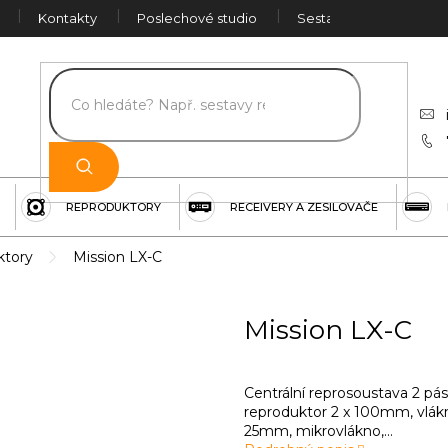
Kontakty
Poslechové studio
Sestava na míru
Č
REPRODUKTORY
RECEIVERY A ZESILOVAČE
ktory
Mission LX-C
Mission LX-C
Centrální reprosoustava 2 p
reproduktor 2 x 100mm, vlá
25mm, mikrovlákno,...