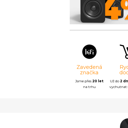
Zavedená
Ry
značka
do
Jsme přes
20 let
Už do
2 d
na trhu
vychutnat