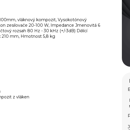
x 100mm, vláknový kompozit, Vysokotónový
on zesilovače 20-100 W, Impedance Jmenovitá 6
očtový rozsah 80 Hz - 30 kHz (+/-3dB) Dělící
 x 210 mm, Hmotnost 5,8 kg
B
)
ozit z vláken
P