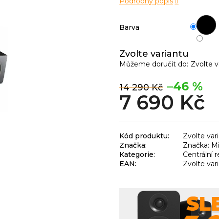
Podrobný popis
Barva
Zvolte variantu
Můžeme doručit do:
Zvolte v
–46 %
14 290 Kč
7 690 Kč
Kód produktu:
Zvolte var
Značka:
Značka: Mi
Kategorie
:
Centrální 
EAN
:
Zvolte var