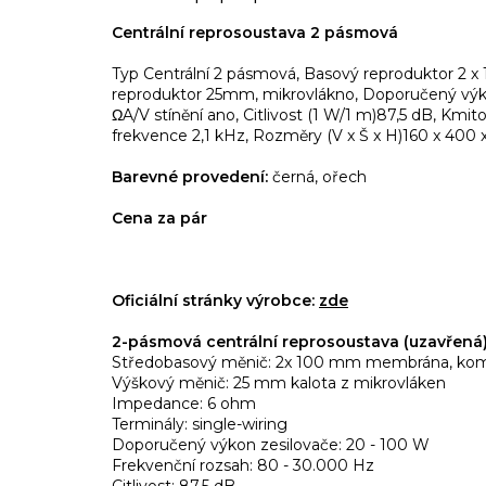
Centrální reprosoustava 2 pásmová
Typ Centrální 2 pásmová, Basový reproduktor 2 
reproduktor 25mm, mikrovlákno, Doporučený výk
ΩA/V stínění ano, Citlivost (1 W/1 m)87,5 dB, Kmit
frekvence 2,1 kHz, Rozměry (V x Š x H)160 x 400
Barevné provedení:
černá, ořech
Cena za pár
Oficiální stránky výrobce:
zde
2-pásmová centrální reprosoustava (uzavřená
Středobasový měnič: 2x 100 mm membrána, komp
Výškový měnič: 25 mm kalota z mikrovláken
Impedance: 6 ohm
Terminály: single-wiring
Doporučený výkon zesilovače: 20 - 100 W
Frekvenční rozsah: 80 - 30.000 Hz
Citlivost: 87,5 dB