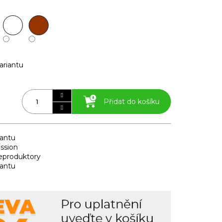
ariantu
Přidat do košíku
iantu
ssion
reproduktory
iantu