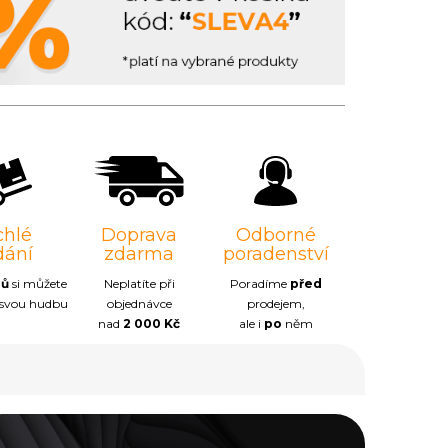
chlé
Doprava
Odborné
dání
zdarma
poradenství
nů
si můžete
Neplatíte při
Poradíme
před
 svou hudbu
objednávce
prodejem,
nad
2 000 Kč
ale i
po
něm