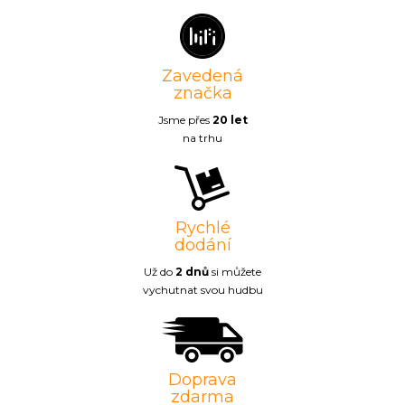
Zavedená
značka
Jsme přes
20 let
na trhu
Rychlé
dodání
Už do
2 dnů
si můžete
vychutnat svou hudbu
Doprava
zdarma