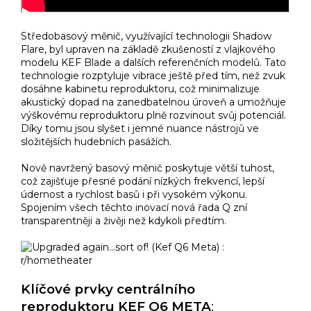
Středobasový měnič, využívající technologii Shadow
Flare, byl upraven na základě zkušeností z vlajkového
modelu KEF Blade a dalších referenčních modelů. Tato
technologie rozptyluje vibrace ještě před tím, než zvuk
dosáhne kabinetu reproduktoru, což minimalizuje
akustický dopad na zanedbatelnou úroveň a umožňuje
výškovému reproduktoru plně rozvinout svůj potenciál.
Díky tomu jsou slyšet i jemné nuance nástrojů ve
složitějších hudebních pasážích.
Nově navržený basový měnič poskytuje větší tuhost,
což zajišťuje přesné podání nízkých frekvencí, lepší
údernost a rychlost basů i při vysokém výkonu.
Spojením všech těchto inovací nová řada Q zní
transparentněji a živěji než kdykoli předtím.
Klíčové prvky centrálního
reproduktoru KEF Q6 META
: