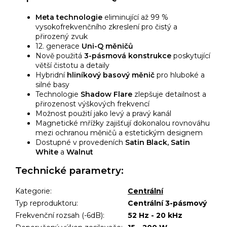
Meta technologie
eliminující až 99 %
vysokofrekvenčního zkreslení pro čistý a
přirozený zvuk
12. generace
Uni-Q měničů
Nově použitá
3-pásmová konstrukce
poskytující
větší čistotu a detaily
Hybridní
hliníkový basový měnič
pro hluboké a
silné basy
Technologie
Shadow Flare
zlepšuje detailnost a
přirozenost výškových frekvencí
Možnost použití jako levý a pravý kanál
Magnetické mřížky zajišťují dokonalou rovnováhu
mezi ochranou měničů a estetickým designem
Dostupné v provedeních
Satin Black, Satin
White
a
Walnut
Technické parametry:
Kategorie
:
Centrální
Typ reproduktoru
:
Centrální 3-pásmový
Frekvenční rozsah (-6dB)
:
52 Hz - 20 kHz