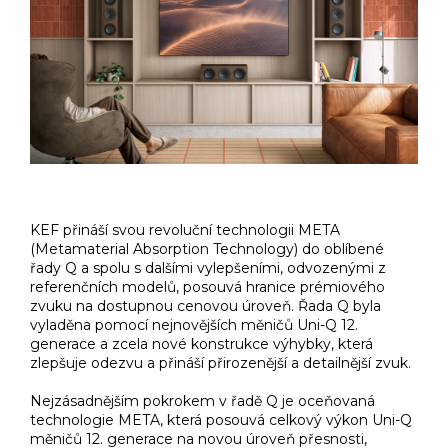
KEF přináší svou revoluční technologii META
(Metamaterial Absorption Technology) do oblíbené
řady Q a spolu s dalšími vylepšeními, odvozenými z
referenčních modelů, posouvá hranice prémiového
zvuku na dostupnou cenovou úroveň. Řada Q byla
vyladěna pomocí nejnovějších měničů Uni-Q 12.
generace a zcela nové konstrukce výhybky, která
zlepšuje odezvu a přináší přirozenější a detailnější zvuk.
Nejzásadnějším pokrokem v řadě Q je oceňovaná
technologie META, která posouvá celkový výkon Uni-Q
měničů 12. generace na novou úroveň přesnosti,