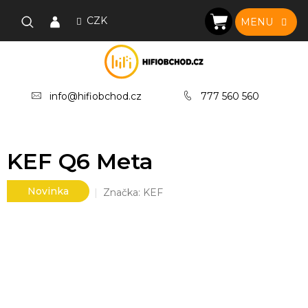
Přejít
na
CZK
NÁKUPNÍ
obsah
KOŠÍK
info@hifiobchod.cz
777 560 560
KEF Q6 Meta
Novinka
Značka:
KEF