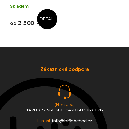
Skladem
DETAIL
2 300 Kč
od
Z
á
p
a
Zákaznická podpora
t
í
(Nonstop)
+420 777 560 560
,
+420 603 167 026
E-mail:
info@hifiobchod.cz