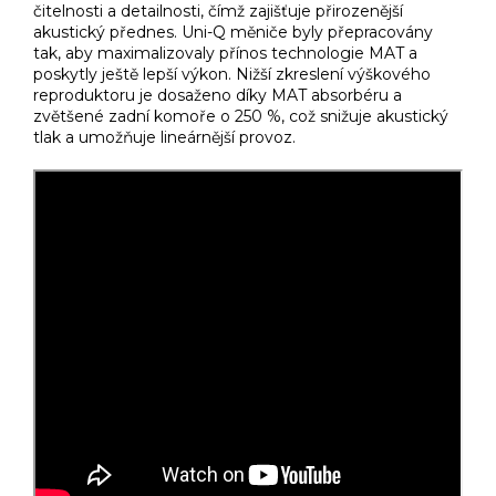
čitelnosti a detailnosti, čímž zajišťuje přirozenější
akustický přednes. Uni-Q měniče byly přepracovány
tak, aby maximalizovaly přínos technologie MAT a
poskytly ještě lepší výkon. Nižší zkreslení výškového
reproduktoru je dosaženo díky MAT absorbéru a
zvětšené zadní komoře o 250 %, což snižuje akustický
tlak a umožňuje lineárnější provoz.