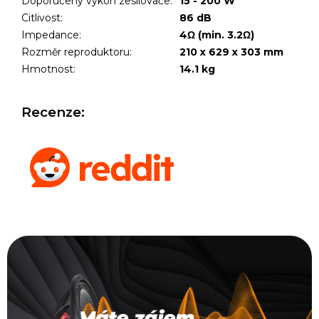
Doporučený výkon zesilovače
:
15 - 200 W
Citlivost
:
86 dB
Impedance
:
4Ω (min. 3.2Ω)
Rozměr reproduktoru
:
210 x 629 x 303 mm
Hmotnost
:
14.1 kg
Recenze: