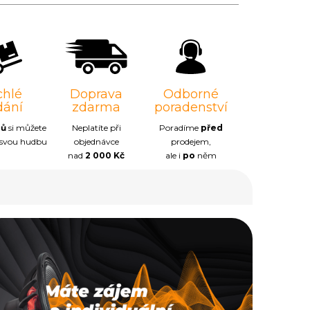
chlé
Doprava
Odborné
dání
zdarma
poradenství
nů
si můžete
Neplatíte při
Poradíme
před
 svou hudbu
objednávce
prodejem,
nad
2 000 Kč
ale i
po
něm