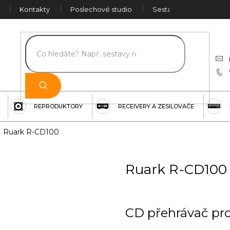
Kontakty
Poslechové studio
Sestava na míru
Č
REPRODUKTORY
RECEIVERY A ZESILOVAČE
Ruark R-CD100
Ruark R-CD100
CD přehrávač pro 