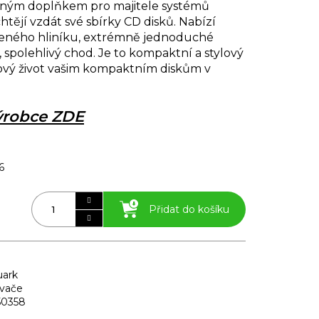
tným doplňkem pro majitele systémů
htějí vzdát své sbírky CD disků. Nabízí
šeného hliníku, extrémně jednoduché
, spolehlivý chod. Je to kompaktní a stylový
ový život vašim kompaktním diskům v
výrobce ZDE
6
Přidat do košíku
uark
vače
50358