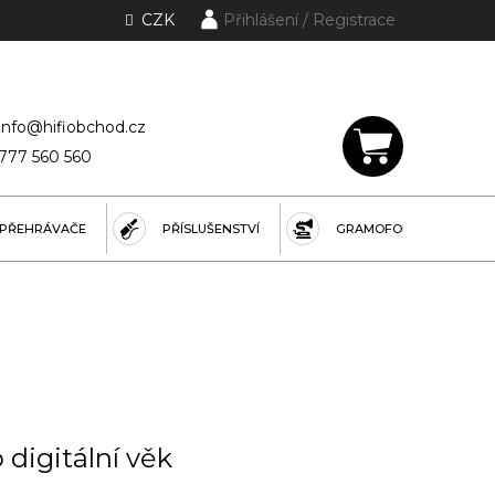
CZK
Přihlášení
lánky a rubriky
info@hifiobchod.cz
777 560 560
NÁKUPNÍ
KOŠÍK
PŘEHRÁVAČE
PŘÍSLUŠENSTVÍ
GRAMOFONY
digitální věk