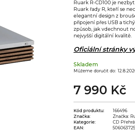
Ruark R-CD100 je nezby
Ruark řady R, kteří se nec
elegantní design z brou
připojení přes USB a tichý
způsob, jak vdechnout n
nejvyšší digitální kvalitě.
Oficiální stránky 
Skladem
Můžeme doručit do:
12.8.202
7 990 Kč
Kód produktu:
166496
Značka:
Značka: R
Kategorie
:
CD Přehrá
EAN
:
50606372