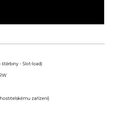
těrbiny - Slot-load)
-RW
 hostitelskému zařízení)