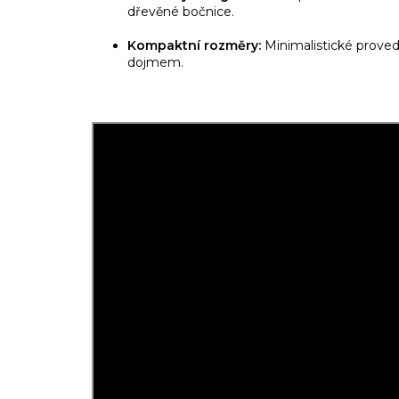
dřevěné bočnice.
Kompaktní rozměry:
Minimalistické proved
dojmem.