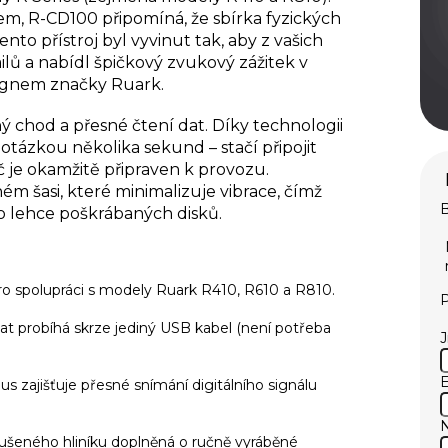
em, R-CD100 připomíná, že sbírka fyzických
nto přístroj byl vyvinut tak, aby z vašich
lů a nabídl špičkový zvukový zážitek v
esignem značky Ruark.
 chod a přesné čtení dat. Díky technologii
 otázkou několika sekund – stačí připojit
je okamžitě připraven k provozu.
m šasi, které minimalizuje vibrace, čímž
B
bo lehce poškrábaných disků.
o spolupráci s modely Ruark R410, R610 a R810.
P
at probíhá skrze jediný USB kabel (není potřeba
E
 zajišťuje přesné snímání digitálního signálu
oušeného hliníku doplněná o ručně vyráběné