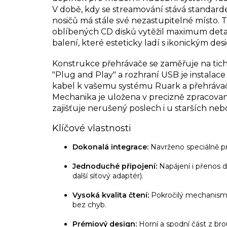
V době, kdy se streamování stává standard
nosičů má stále své nezastupitelné místo. Te
oblíbených CD disků vytěžil maximum detai
balení, které esteticky ladí s ikonickým d
Konstrukce přehrávače se zaměřuje na tichý
"Plug and Play" a rozhraní USB je instalace
kabel k vašemu systému Ruark a přehrávač 
Mechanika je uložena v precizně zpracované
zajišťuje nerušený poslech i u starších ne
Klíčové vlastnosti
Dokonalá integrace:
Navrženo speciálně pr
Jednoduché připojení:
Napájení i přenos d
další síťový adaptér).
Vysoká kvalita čtení:
Pokročilý mechanismus
bez chyb.
Prémiový design:
Horní a spodní část z br