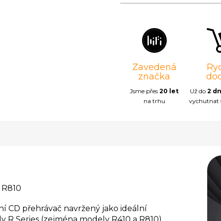
Zavedená
Ry
značka
do
Jsme přes
20 let
Už do
2 d
na trhu
vychutnat
í CD přehrávač navržený jako ideální
 R Series (zejména modely R410 a R810).