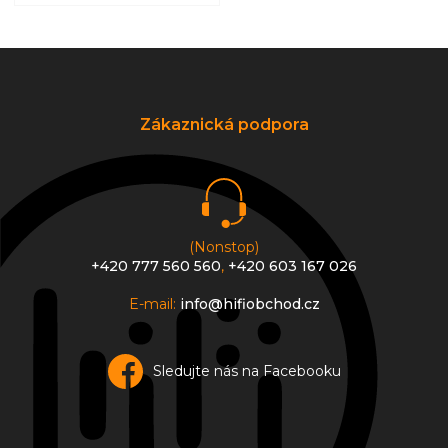
Z
á
p
a
Zákaznická podpora
t
í
(Nonstop)
+420 777 560 560
,
+420 603 167 026
E-mail:
info@hifiobchod.cz
Sledujte nás na Facebooku