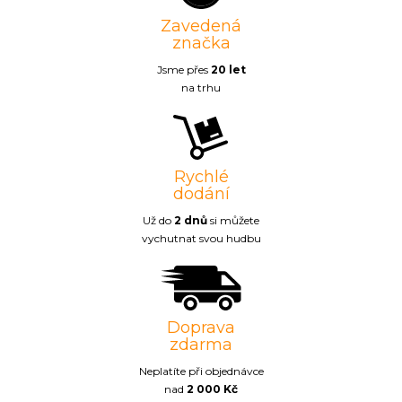
Zavedená
značka
Jsme přes
20 let
na trhu
Rychlé
dodání
Už do
2 dnů
si můžete
vychutnat svou hudbu
Doprava
zdarma
Neplatíte při objednávce
nad
2 000 Kč