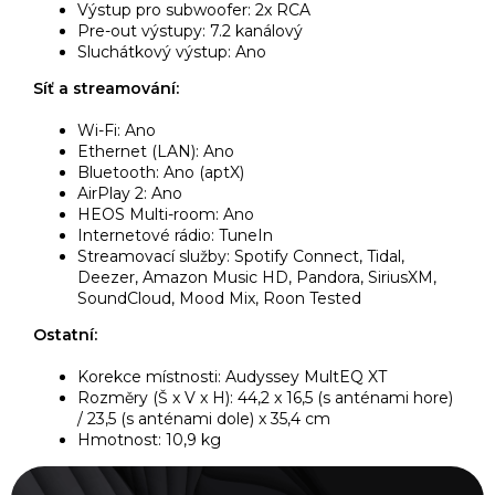
Výstup pro subwoofer: 2x RCA
Pre-out výstupy: 7.2 kanálový
Sluchátkový výstup: Ano
Síť a streamování:
Wi-Fi: Ano
Ethernet (LAN): Ano
Bluetooth: Ano (aptX)
AirPlay 2: Ano
HEOS Multi-room: Ano
Internetové rádio: TuneIn
Streamovací služby: Spotify Connect, Tidal,
Deezer, Amazon Music HD, Pandora, SiriusXM,
SoundCloud, Mood Mix, Roon Tested
Ostatní:
Korekce místnosti: Audyssey MultEQ XT
Rozměry (Š x V x H): 44,2 x 16,5 (s anténami hore)
/ 23,5 (s anténami dole) x 35,4 cm
Hmotnost: 10,9 kg