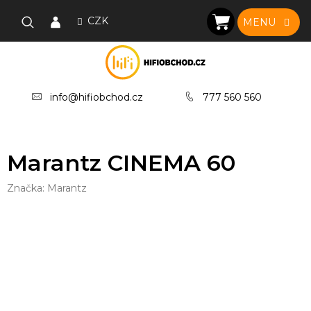
Přejít
na
CZK
NÁKUPNÍ
obsah
KOŠÍK
info@hifiobchod.cz
777 560 560
Marantz CINEMA 60
Značka:
Marantz