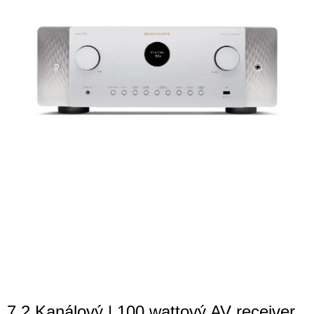
7.2 Kanálový | 100 wattový AV receiver