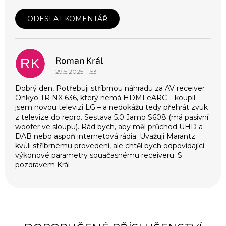
ODESLAT KOMENTÁŘ
V
ý
p
Roman Král
i
RK
s
29.5.2025 11:53
d
Dobrý den, Potřebuji stříbrnou náhradu za AV receiver
i
Onkyo TR NX 636, který nemá HDMI eARC – koupil
s
jsem novou televizi LG – a nedokážu tedy přehrát zvuk
k
z televize do repro. Sestava 5.0 Jamo S608 (má pasivní
u
woofer ve sloupu). Rád bych, aby měl průchod UHD a
z
DAB nebo aspoň internetová rádia. Uvažuji Marantz
í
kvůli stříbrnému provedení, ale chtěl bych odpovídající
výkonové parametry souačasnému receiveru. S
pozdravem Král