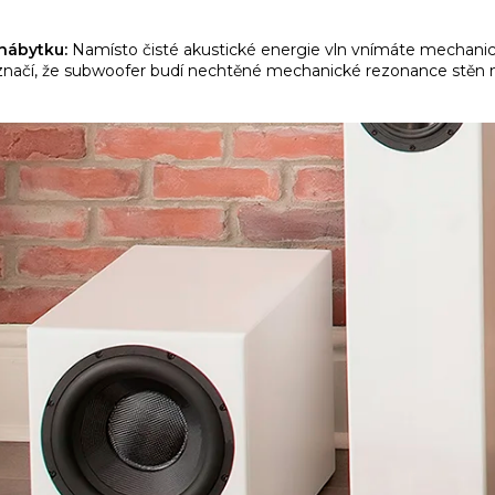
nábytku:
Namísto čisté akustické energie vln vnímáte mechanick
což značí, že subwoofer budí nechtěné mechanické rezonance stěn