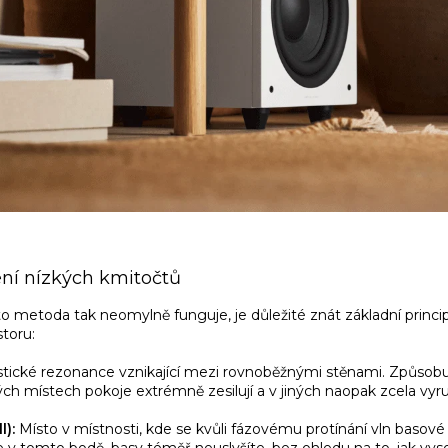
ení nízkých kmitočtů
to metoda tak neomylně funguje, je důležité znát základní princi
toru:
tické rezonance vznikající mezi rovnoběžnými stěnami. Způsobují
ch místech pokoje extrémně zesilují a v jiných naopak zcela vyru
l):
Místo v místnosti, kde se kvůli fázovému protínání vln basov
e v tomto bodě, basy téměř neuslyšíte, bez ohledu na to, jak v