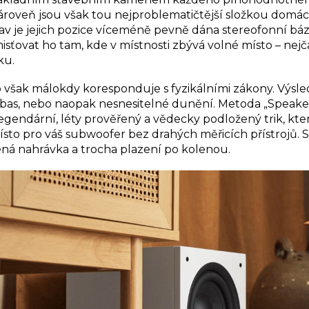
roveň jsou však tou nejproblematičtější složkou domácí
av je jejich pozice víceméně pevně dána stereofonní bá
isťovat ho tam, kde v místnosti zbývá volné místo – nejč
ku.
up však málokdy koresponduje s fyzikálními zákony. Výs
bas, nebo naopak nesnesitelné dunění. Metoda „Speaker
egendární, léty prověřený a vědecky podložený trik, kte
sto pro váš subwoofer bez drahých měřicích přístrojů. 
ená nahrávka a trocha plazení po kolenou.