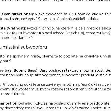
(Omnidirectional):
Nízké frekvence se šíří z měniče jako koule
tropu i stěn, což vytváří komplexní pole akustického tlaku.
ita (Vratnost):
Fyzikální princip, na kterém je celá metoda založ
roje zvuku (subwooferu) a posluchače (vašich uší), cesta zvukovýc
naprosto identické.
 umístění subwooferu
tojí na správném místě, okamžitě to poznáte na charakteru výs
y patří:
vý bas (Boomy Bass):
Basy postrádají texturu a rozmanitost. Bez
átor nebo vybuchuje filmový granát, subwoofer produkuje stále st
:
Při poslechu dokážete se zavřenýma očima přesně ukázat, ve
grovaný subwoofer musí být přirozeně rozprostřen v prostoru a z
 reproduktorů.
anost při pohybu:
Když se na poslechovém křesle předkloníte
sy dramaticky změní svou intenzitu – buď vás začnou bolet uši z 