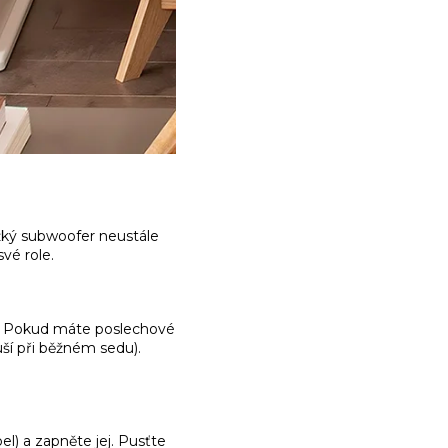
ěžký subwoofer neustále
vé role.
e. Pokud máte poslechové
uší při běžném sedu).
) a zapněte jej. Pusťte