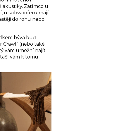
 akustiky. Zatímco u
zí, u subwooferu mají
astěji do rohu nebo
ledkem bývá buď
 Crawl“ (nebo také
rý vám umožní najít
Stačí vám k tomu