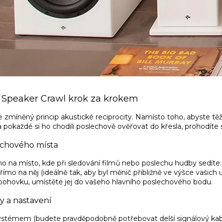
Speaker Crawl krok za krokem
 zmíněný princip akustické reciprocity. Namísto toho, abyste t
a pokaždé si ho chodili poslechově ověřovat do křesla, prohodíte s
lechového místa
o na místo, kde při sledování filmů nebo poslechu hudby sedít
římo na něj (ideálně tak, aby byl měnič přibližně ve výšce vašich 
pohovku, umístěte jej do vašeho hlavního poslechového bodu.
y a nastavení
stémem (budete pravděpodobně potřebovat delší signálový kabel