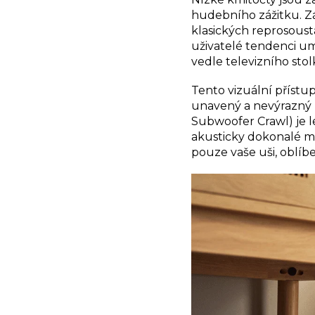
hudebního zážitku. Zá
klasických reprosoust
uživatelé tendenci um
vedle televizního stol
Tento vizuální příst
unavený a nevýrazný 
Subwoofer Crawl) je l
akusticky dokonalé mí
pouze vaše uši, oblíb