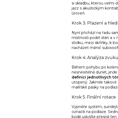
si skladbu, kterou velmi 
jazz s akustickým kontra
úroveň.
Krok 3: Plazení a hled
Nyní přichází na řadu sa
místnosti podél stěn a v
stolku, mezi skříňky, k b
nacházet měnič subwoofe
Krok 4: Analýza zvuku
Během pohybu po kolenou
nesnesitelně dunět, jinde
definici jednotlivých 
utopený. Jakmile takové 
malířské pásky na podlaz
Krok 5: Finální rotace
Vypněte systém, sundejte
označili na podlaze. Sedn
bodě uslyšíte přesně ten 