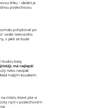
vou linku – ideální je
 běžnou poslechovou
se pomalu pohybovat po
. vedle televizního
hy, v jaké se bude
ch budou basy
jčistěji, má nejlepší
knutý nebo naopak
apříklad malým kouskem
a místo, které jste si
rocity nyní v poslechovém
emě.