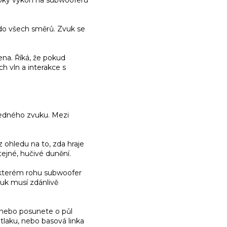
 do všech směrů. Zvuk se
ena. Říká, že pokud
h vln a interakce s
ledného zvuku. Mezi
 ohledu na to, zda hraje
ejné, hučivé dunění.
 kterém rohu subwoofer
vuk musí zdánlivě
 nebo posunete o půl
tlaku, nebo basová linka