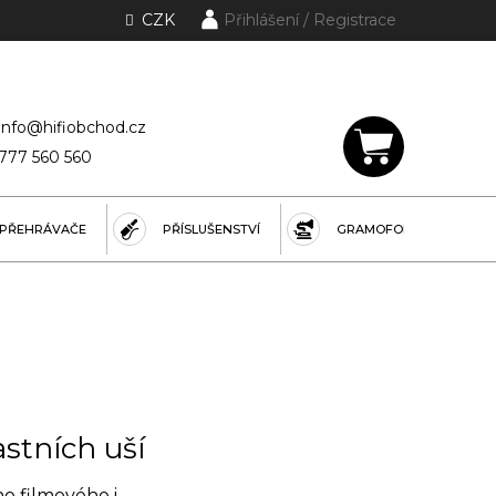
CZK
Přihlášení
lánky a rubriky
info@hifiobchod.cz
777 560 560
NÁKUPNÍ
KOŠÍK
PŘEHRÁVAČE
PŘÍSLUŠENSTVÍ
GRAMOFONY
astních uší
 filmového i