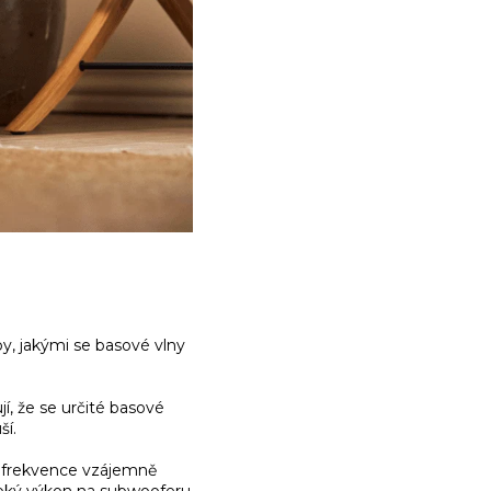
py, jakými se basové vlny
, že se určité basové
ší.
é frekvence vzájemně
ysoký výkon na subwooferu