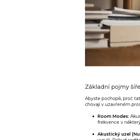
Základní pojmy šíř
Abyste pochopili, proč ta
chovají v uzavřeném pros
Room Modes:
Akus
frekvence v některý
Akustický uzel (Nul
vyruší. Pokud sedít