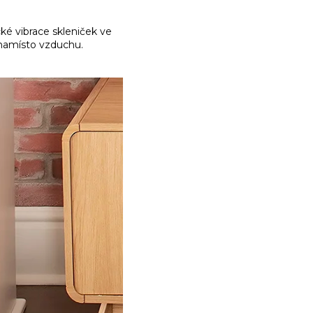
é vibrace skleniček ve
 namísto vzduchu.