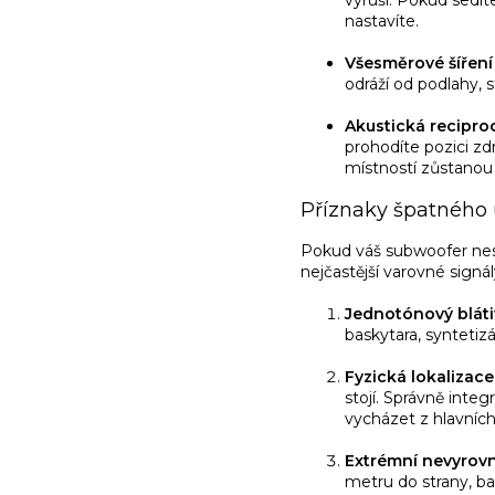
nastavíte.
Všesměrové šíření 
odráží od podlahy, s
Akustická reciproc
prohodíte pozici zd
místností zůstanou 
Příznaky špatného
Pokud váš subwoofer nes
nejčastější varovné signál
Jednotónový bláti
baskytara, syntetiz
Fyzická lokalizace
stojí. Správně inte
vycházet z hlavních
Extrémní nevyrovn
metru do strany, ba