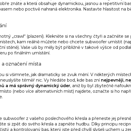
dobře znáte a která obsahuje dynamickou, jasnou a repetitivní baso
basem nebo poctivě nahraná elektronika. Nastavte hlasitost na
ání
motný „crawl“ (plazení). Klekněte si na všechny čtyři a začněte 
 místech, kam reálně můžete nebo chcete subwoofer umístit (např
oční stěně). Vaše uši by měly být přibližně v takové výšce od podla
ru po finálním umístění.
 a označení místa
 si všimnete, jak dramaticky se zvuk mění. V některých míste
 neuslyšíte téměř nic. Vy hledáte bod, kde bas zní
nejpevněji, ne
tónů a má správný dynamický úder
, aniž by byl zbytečně nafou
místo (nebo více alternativních míst) najdete, označte si ho n
e.
 subwoofer z vašeho poslechového křesla a přeneste jej přesně n
ěte si zpět do svého křesla a zapněte hudbu. Díky principu recip
čistý a kontrolovaný bas, který jste před chvílí slyšeli uchem u z