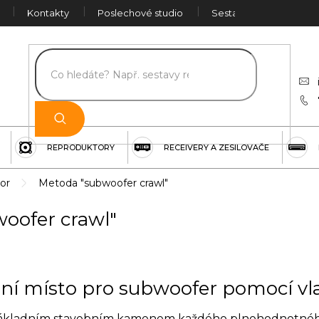
Kontakty
Poslechové studio
Sestava na míru
Č
REPRODUKTORY
RECEIVERY A ZESILOVAČE
tor
Metoda "subwoofer crawl"
oofer crawl"
ální místo pro subwoofer pomocí vl
 základním stavebním kamenem každého plnohodnotného