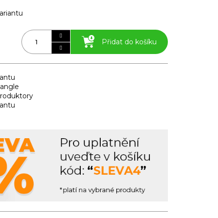
ariantu
Přidat do košíku
iantu
iangle
produktory
iantu