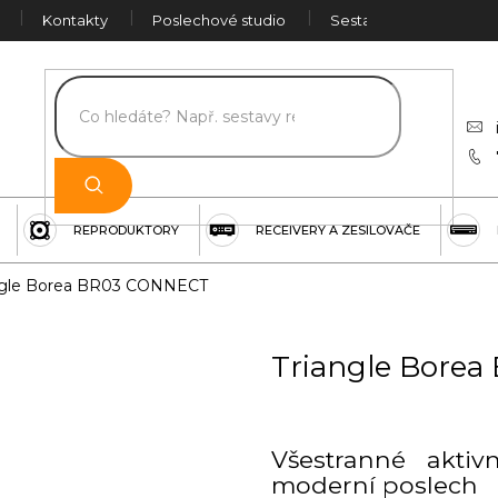
Kontakty
Poslechové studio
Sestava na míru
Č
REPRODUKTORY
RECEIVERY A ZESILOVAČE
ngle Borea BR03 CONNECT
Triangle Bore
Všestranné aktiv
moderní poslech