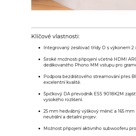
Klíčové vlastnosti:
Integrovaný zesilovač třídy D s výkonem 2
Široké možnosti připojení včetně HDMI ARC 
dedikovaného Phono MM vstupu pro gramo
Podpora bezdrátového streamování přes Bl
excelentní kvalitě.
Špičkový DA převodník ESS 9018K2M zajišťuj
vysokého rozlišení.
25 mm hedvábný výškový měnič a 165 mm st
neutrální a detailní projev.
Možnost připojení aktivního subwooferu pro 