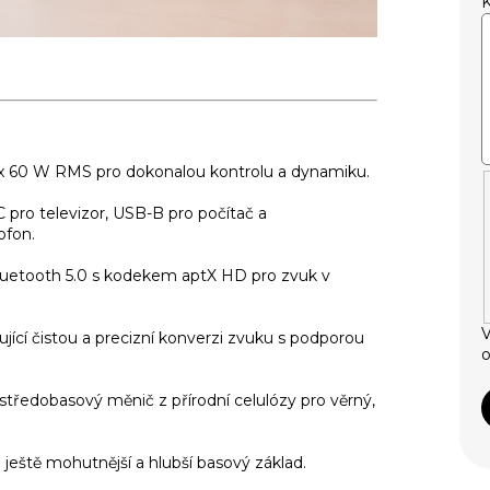
 x 60 W RMS pro dokonalou kontrolu a dynamiku.
pro televizor, USB-B pro počítač a
fon.
uetooth 5.0 s kodekem aptX HD pro zvuk v
V
ící čistou a precizní konverzi zvuku s podporou
o
ředobasový měnič z přírodní celulózy pro věrný,
ještě mohutnější a hlubší basový základ.