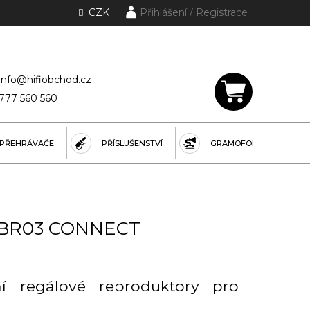
CZK
Přihlášení
lánky a rubriky
info@hifiobchod.cz
777 560 560
NÁKUPNÍ
KOŠÍK
PŘEHRÁVAČE
PŘÍSLUŠENSTVÍ
GRAMOFONY
a BR03 CONNECT
ní regálové reproduktory pro