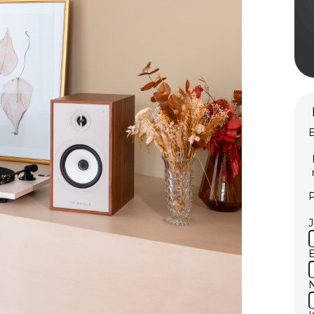
B
P
E