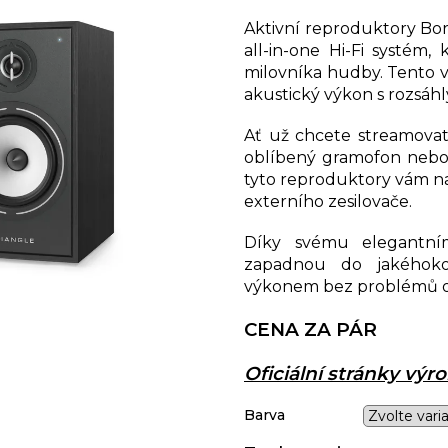
Aktivní reproduktory B
all-in-one Hi-Fi systém
milovníka hudby. Tento v
akustický výkon s rozsáhl
Ať už chcete streamovat 
oblíbený gramofon nebo s
tyto reproduktory vám n
externího zesilovače.
Díky svému elegantn
zapadnou do jakéhokol
výkonem bez problémů ozv
CENA ZA PÁR
Oficiální stránky vý
Barva