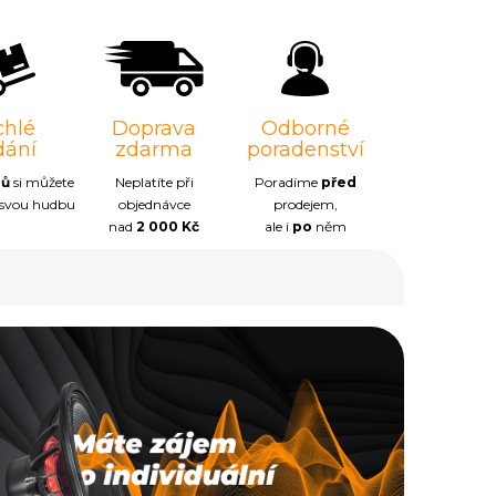
chlé
Doprava
Odborné
dání
zdarma
poradenství
nů
si můžete
Neplatíte při
Poradíme
před
 svou hudbu
objednávce
prodejem,
nad
2 000 Kč
ale i
po
něm