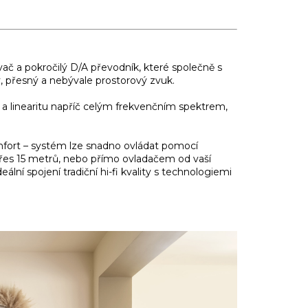
ač a pokročilý D/A převodník, které společně s
ý, přesný a nebývale prostorový zvuk.
 a linearitu napříč celým frekvenčním spektrem,
mfort – systém lze snadno ovládat pomocí
es 15 metrů, nebo přímo ovladačem od vaší
ální spojení tradiční hi-fi kvality s technologiemi