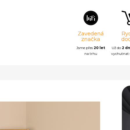
Zavedená
Ry
značka
do
Jsme přes
20 let
Už do
2 d
na trhu
vychutnat