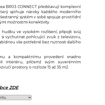
orea BR03 CONNECT představují komplexní
, který splňuje nároky každého moderního
šestranný systém v sobě spojuje prvotřídní
ými možnostmi konektivity.
hudbu ve vysokém rozlišení, připojit svůj
i vychutnat pohlcující zvuk z televizoru,
abídnou vše potřebné bez nutnosti dalšího
ímu a kompaktnímu provedení snadno
i interiéru, přičemž svým suverénním
učí prostory o rozloze 15 až 35 m2.
robce ZDE