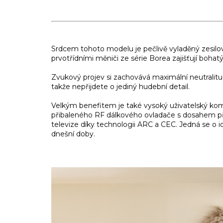
Srdcem tohoto modelu je pečlivě vyladěný zesilov
prvotřídními měniči ze série Borea zajišťují bohat
Zvukový projev si zachovává maximální neutralitu
takže nepřijdete o jediný hudební detail.
Velkým benefitem je také vysoký uživatelský ko
přibaleného RF dálkového ovladače s dosahem př
televize díky technologii ARC a CEC. Jedná se o ide
dnešní doby.