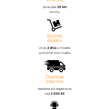
Jsme přes
20 let
na trhu
Rychlé
dodání
Už do
2 dnů
si můžete
vychutnat svou hudbu
Doprava
zdarma
Neplatíte při objednávce
nad
2 000 Kč