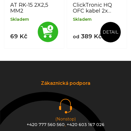
AT RK-15 2X2,5
ClickTronic HQ
MM2
OFC kabel 2x
CINCH - 2x CINCH
Skladem
Skladem
RCA, M/M
DETAIL
69 Kč
389 Kč
od
Z
á
p
a
Zákaznická podpora
t
í
(Nonstop)
+420 777 560 560
,
+420 603 167 026