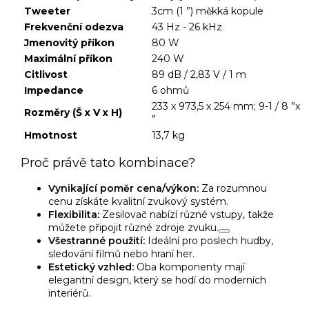
Tweeter
3cm (1 ”) měkká kopule
Frekvenční odezva
43 Hz - 26 kHz
Jmenovitý příkon
80 W
Maximální příkon
240 W
Citlivost
89 dB / 2,83 V / 1 m
Impedance
6 ohmů
233 x 973,5 x 254 mm; 9-1 / 8 ”x 3
Rozměry (Š x V x H)
”
Hmotnost
13,7 kg
Proč právě tato kombinace?
Vynikající poměr cena/výkon:
Za rozumnou
cenu získáte kvalitní zvukový systém.
Flexibilita:
Zesilovač nabízí různé vstupy, takže
můžete připojit různé zdroje zvuku.
Všestranné použití:
Ideální pro poslech hudby,
sledování filmů nebo hraní her.
Estetický vzhled:
Oba komponenty mají
elegantní design, který se hodí do moderních
interiérů.