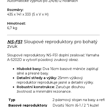
Automatické vypnutí po 2/4/8/12 hodinách
Rozměry:
435 x 141 x 333 (Š x V x H)
Hmotnost:
6,7 kg
NS-F51
: Sloupové reproduktory pro bohatý
zvuk
Sloupové reproduktory NS-F51 doplní zesilovač Yamaha
A-S202D a vytvoří působivý zvukový obraz.
Hluboké basy:
Dva 16cm basové měniče zajišťují
silné a přesné basy.
Detailní středy a výšky:
25mm výškový
reproduktor reprodukuje jasné a detailní výšky.
Robustní konstrukce:
Zaručuje dlouhou
životnost a minimální rezonance.
Typ
2-pásmový stojan na basy a refl
Basové reproduktory
Dvojitý 16cm (6-1 / 2 ”) kužel