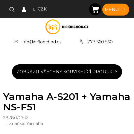
Přejít
na
CZK
NÁKUPNÍ
obsah
KOŠÍK
info@hifiobchod.cz
777 560 560
ZOBRAZIT VŠECHNY SOUVISEJÍCÍ PRODUKTY
Yamaha A-S201 + Yamaha
NS-F51
28780/CER
Značka:
Yamaha