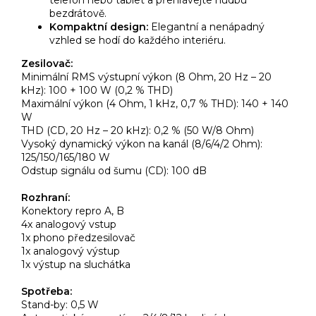
bezdrátově.
Kompaktní design:
Elegantní a nenápadný
vzhled se hodí do každého interiéru.
Zesilovač:
Minimální RMS výstupní výkon (8 Ohm, 20 Hz – 20
kHz): 100 + 100 W (0,2 % THD)
Maximální výkon (4 Ohm, 1 kHz, 0,7 % THD): 140 + 140
W
THD (CD, 20 Hz – 20 kHz): 0,2 % (50 W/8 Ohm)
Vysoký dynamický výkon na kanál (8/6/4/2 Ohm):
125/150/165/180 W
Odstup signálu od šumu (CD): 100 dB
Rozhraní:
Konektory repro A, B
4x analogový vstup
1x phono předzesilovač
1x analogový výstup
1x výstup na sluchátka
Spotřeba:
Stand-by: 0,5 W