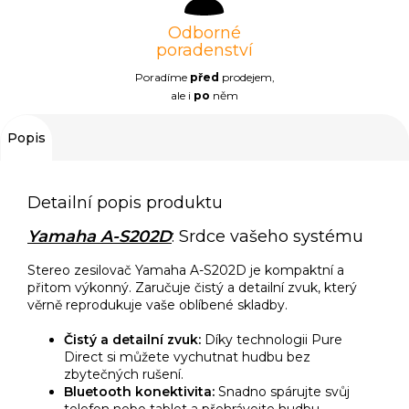
Odborné
poradenství
Poradíme
před
prodejem,
ale i
po
něm
Popis
Detailní popis produktu
Yamaha A-S202D
: Srdce vašeho systému
Stereo zesilovač Yamaha A-S202D je kompaktní a
přitom výkonný. Zaručuje čistý a detailní zvuk, který
věrně reprodukuje vaše oblíbené skladby.
Čistý a detailní zvuk:
Díky technologii Pure
Direct si můžete vychutnat hudbu bez
zbytečných rušení.
Bluetooth konektivita:
Snadno spárujte svůj
telefon nebo tablet a přehrávejte hudbu