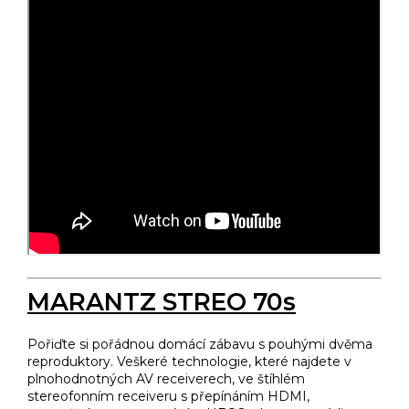
MARANTZ STREO 70s
Pořiďte si pořádnou domácí zábavu s pouhými dvěma
reproduktory. Veškeré technologie, které najdete v
plnohodnotných AV receiverech, ve štíhlém
stereofonním receiveru s přepínáním HDMI,