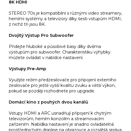
8K HDMI
STEREO 70s je kompatibilní s různými video streamery,
herními systémy a televizory díky šesti vstupům HDMI,
z nichž tři jsou 8K.
Dvojitý Výstup Pro Subwoofer
Přidejte hluboké a působivé basy díky dvěma
výstupům pro subwoofer. Charakteristiku výhybky
můžete ovládat v nabídce nastavení.
Výstupy Pre-Amp
Využijte režim předzesilovače pro připojení externího
zesilovače pro ještě vyšší kvalitu zvuku a větší výkon,
pokud se později rozhodnete pro upgrade.
Domácí kino z pouhých dvou kanálů
Vstupy HDMI a ARC usnadňují připojení k chytrým
televizorům, herním konzolím a streamovacím
zařízením. Nabídka nastavení je snadno ovladatelná
prostřednictvím displeje na obrazovce a rozsáhlá správa