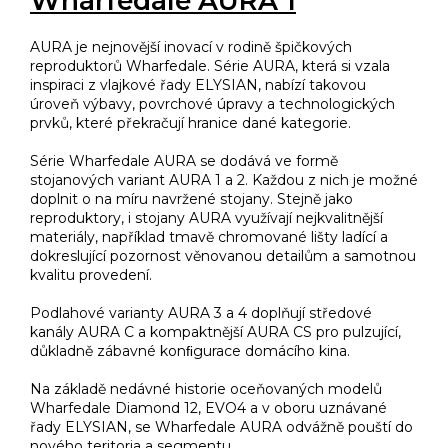
Wharfedale AURA 1
AURA je nejnovější inovací v rodině špičkových
reproduktorů Wharfedale. Série AURA, která si vzala
inspiraci z vlajkové řady ELYSIAN, nabízí takovou
úroveň výbavy, povrchové úpravy a technologických
prvků, které překračují hranice dané kategorie.
Série Wharfedale AURA se dodává ve formě
stojanových variant AURA 1 a 2. Každou z nich je možné
doplnit o na míru navržené stojany. Stejně jako
reproduktory, i stojany AURA využívají nejkvalitnější
materiály, například tmavě chromované lišty ladící a
dokreslující pozornost věnovanou detailům a samotnou
kvalitu provedení.
Podlahové varianty AURA 3 a 4 doplňují středové
kanály AURA C a kompaktnější AURA CS pro pulzující,
důkladně zábavné konﬁgurace domácího kina.
Na základě nedávné historie oceňovaných modelů
Wharfedale Diamond 12, EVO4 a v oboru uznávané
řady ELYSIAN, se Wharfedale AURA odvážně pouští do
nového teritoria a segmentu.