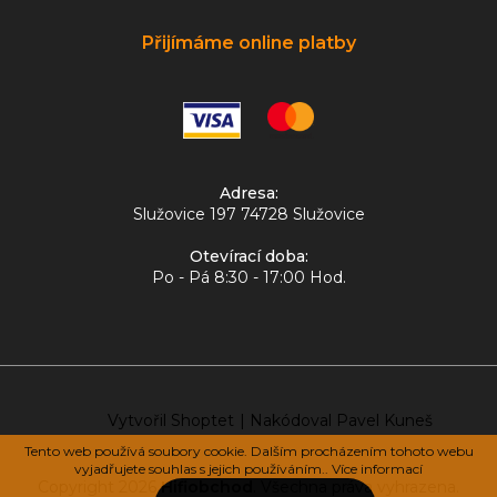
Přijímáme online platby
Adresa:
Služovice 197 74728 Služovice
Otevírací doba:
Po - Pá 8:30 - 17:00 Hod.
Vytvořil Shoptet
|
Nakódoval Pavel Kuneš
Tento web používá soubory cookie. Dalším procházením tohoto webu
vyjadřujete souhlas s jejich používáním.. Více informací
Copyright 2026
Hifiobchod
. Všechna práva vyhrazena.