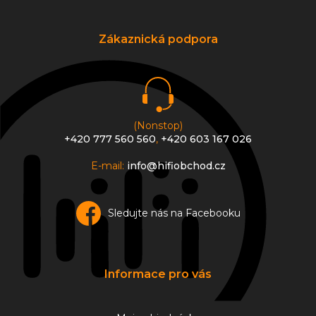
á
p
a
Zákaznická podpora
t
í
(Nonstop)
+420 777 560 560
,
+420 603 167 026
E-mail:
info@hifiobchod.cz
Sledujte nás na Facebooku
Informace pro vás