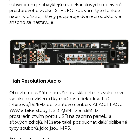
subwooferu je obvyklejší u vícekanálových receiverů
prostorového zvuku. STEREO 70s vám tyto funkce
nabízí v přístroji, který podporuje dva reproduktory a
snadno se nastavuje.
High Resolution Audio
Objevte neuvěřitelnou věrnost skladeb se zvukem ve
vysokém rozlišení díky možnosti dekódovat až
24bitové/192kHz bezztrátové soubory ALAC, FLAC a
WAV a také stopy DSD 2,8MHz a 5,6MHz
prostřednictvím portu USB na zadním panelu a
síťových zdrojů. Můžete také poslouchat další oblíbené
typy souborů, jako jsou MP3.