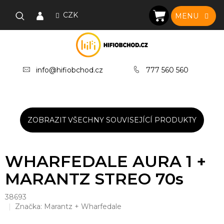
Přejít
na
CZK
NÁKUPNÍ
obsah
KOŠÍK
info@hifiobchod.cz
777 560 560
ZOBRAZIT VŠECHNY SOUVISEJÍCÍ PRODUKTY
WHARFEDALE AURA 1 +
MARANTZ STREO 70s
38693
Značka:
Marantz + Wharfedale