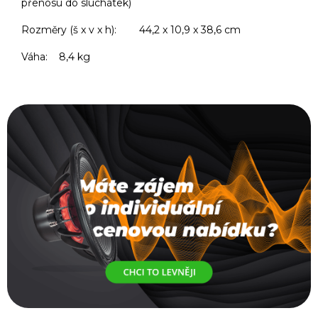
přenosu do sluchátek)
Rozměry (š x v x h): 44,2 x 10,9 x 38,6 cm
Váha: 8,4 kg