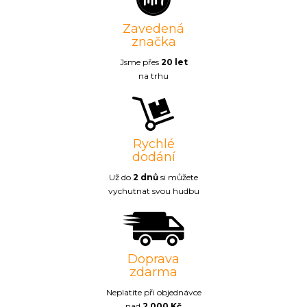
Zavedená
značka
Jsme přes
20 let
na trhu
Rychlé
dodání
Už do
2 dnů
si můžete
vychutnat svou hudbu
Doprava
zdarma
Neplatíte při objednávce
nad
2 000 Kč