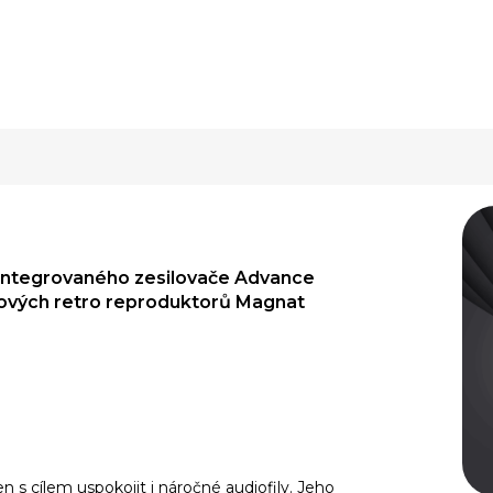
o integrovaného zesilovače
Advance
hových retro reproduktorů Magnat
 s cílem uspokojit i náročné audiofily. Jeho