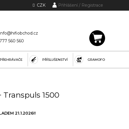
CZK
Přihlášení
lánky a rubriky
info@hifiobchod.cz
777 560 560
NÁKUPNÍ
KOŠÍK
PŘEHRÁVAČE
PŘÍSLUŠENSTVÍ
GRAMOFONY
+ Transpuls 1500
DEM 21.1.2026!!