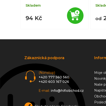
Skladem
Skla
94 Kč
2
od
Z
á
p
a
Zákaznická podpora
Infor
t
í
(Nonstop)
Moje o
+420 777 560 560
,
Novink
+420 603 167 026
Naše p
Napišt
E-mail:
info@hifiobchod.cz
Obchod
Poslec