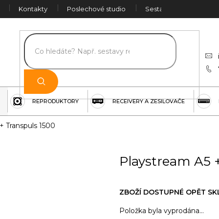
Kontakty
Poslechové studio
Sestava na míru
Č
REPRODUKTORY
RECEIVERY A ZESILOVAČE
+ Transpuls 1500
Playstream A5 
ZBOŽÍ DOSTUPNÉ OPĚT SKLA
Položka byla vyprodána…