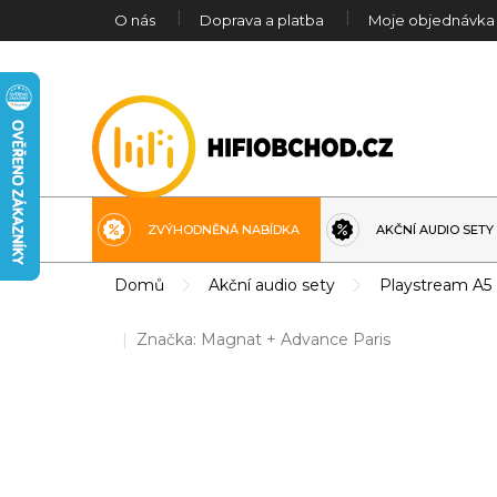
Přejít
O nás
Doprava a platba
Moje objednávka
na
obsah
ZVÝHODNĚNÁ NABÍDKA
AKČNÍ AUDIO SETY
Domů
Akční audio sety
Playstream A5 
Značka:
Magnat + Advance Paris