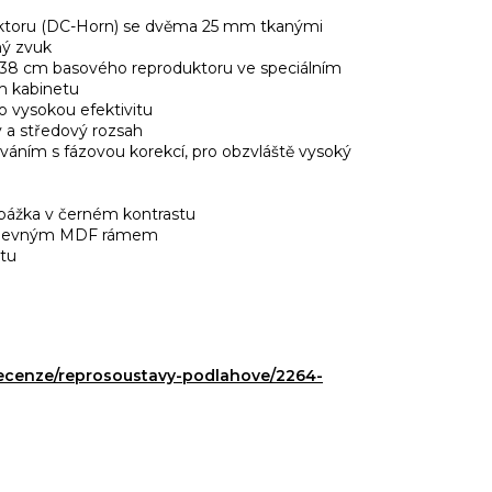
uktoru (DC-Horn) se dvěma 25 mm tkanými
ný zvuk
38 cm basového reproduktoru ve speciálním
m kabinetu
o vysokou efektivitu
ý a středový rozsah
váním s fázovou korekcí, pro obzvláště vysoký
epážka v černém kontrastu
u s pevným MDF rámem
itu
-recenze/reprosoustavy-podlahove/2264-