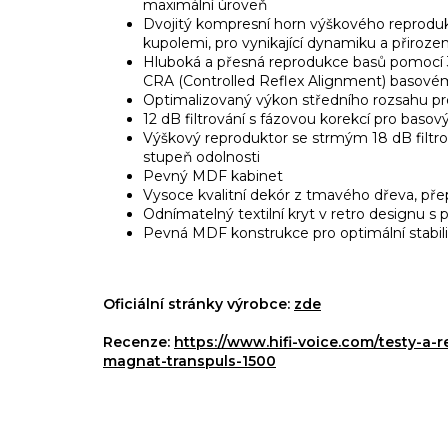
maximální úroveň
Dvojitý kompresní horn výškového reprod
kupolemi, pro vynikající dynamiku a přiroze
Hluboká a přesná reprodukce basů pomocí 
CRA (Controlled Reflex Alignment) basové
Optimalizovaný výkon středního rozsahu pr
12 dB filtrování s fázovou korekcí pro basov
Výškový reproduktor se strmým 18 dB filtro
stupeň odolnosti
Pevný MDF kabinet
Vysoce kvalitní dekór z tmavého dřeva, př
Odnímatelný textilní kryt v retro design
Pevná MDF konstrukce pro optimální stabil
Oficiální stránky výrobce:
zde
Recenze:
https://www.hifi-voice.com/testy-a
magnat-transpuls-1500