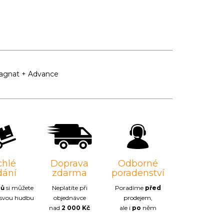
agnat + Advance
chlé
Doprava
Odborné
dání
zdarma
poradenství
nů
si můžete
Neplatíte při
Poradíme
před
 svou hudbu
objednávce
prodejem,
nad
2 000 Kč
ale i
po
něm