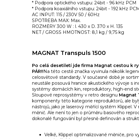
* Podpora optického vstupu: 24bit - 96 kHz PCM
* Podpora koaxiálního vstupu: 24bit - 192 kHz PC
AC INPUT: 115 / 230V 50 / 60Hz
SPOTŘEBA MAX: Max.
ROZMĚRY 300 W : l. 430 x D. 370 x H. 135
NET / GROSS HMOTNOST: 8,1 kg / 9,75 kg
MAGNAT Transpuls 1500
Po celá desetiletí jde firma Magnat cestou k r
PÁR!!
Na této cestě značka vyvinula několik legend
celosvětové standardy. V současné době je sort
neustále posouvá hranice akustického vývoje s i
systémy domácích kin, reproduktory, high-end ste
Sloupové reprosystémy v retro designu
Magnat 
komponenty této kategorie reproduktorů, ale by
nástrojů, jako je laserový měřící systém Klippel.
měnič. Ale není to jen o průměru basového reprod
dokonalé fungování byl přesně definován a struktu
Velké, Klippel optimalizované měniče, pro vy