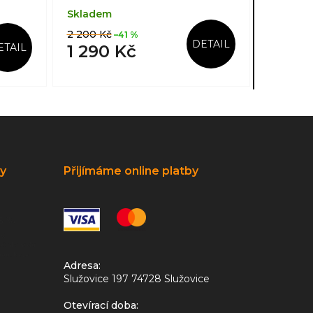
Skladem
2 200 Kč
–41 %
DETAIL
ETAIL
1 290 Kč
ky
Přijímáme online platby
Adresa:
Služovice 197 74728 Služovice
Otevírací doba: