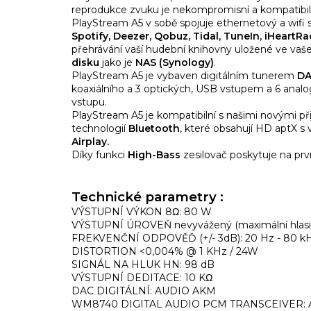
reprodukce zvuku je nekompromisní a kompatibiln
PlayStream A5 v sobě spojuje ethernetový a wifi 
Spotify, Deezer, Qobuz, Tidal, TuneIn, iHeartRa
přehrávání vaší hudební knihovny uložené ve va
disku
jako je
NAS (Synology)
.
PlayStream A5 je vybaven digitálním tunerem
DA
koaxiálního a 3 optických, USB vstupem a 6 ana
vstupu.
PlayStream A5 je kompatibilní s našimi novými př
technologií
Bluetooth
, které obsahují HD aptX s
Airplay.
Díky funkci
High-Bass
zesilovač poskytuje na prv
Technické parametry :
VÝSTUPNÍ VÝKON 8Ω: 80 W
VÝSTUPNÍ ÚROVEŇ nevyvážený (maximální hlasit
FREKVENČNÍ ODPOVĚĎ (+/- 3dB): 20 Hz - 80 k
DISTORTION <0,004% @ 1 KHz / 24W
SIGNÁL NA HLUK HN: 98 dB
VÝSTUPNÍ DEDITACE: 10 KΩ
DAC DIGITÁLNÍ: AUDIO AKM
WM8740 DIGITAL AUDIO PCM TRANSCEIVER: A