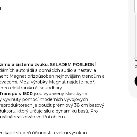
M
V
yzímu a čistému zvuku.
SKLADEM POSLEDNÍ
o
árních autorádií a domácích audio a nastavila
iment Magnat přizpůsoben nejnovějším trendům a
novacemi. Mezi výrobky Magnat najdete např.
reo elektroniku či soundbary.
Transpuls 1500
jsou vybaveny klasickými
ly vyvinuty pomocí moderních vývojových
 V reproduktorech je použit prémiový 38 cm basový
uktoru, který určuje silu a dynamiku basů. Pro
rálně realizován vnitřní objem.
nikající stupeň účinnosti a velmi vysokou