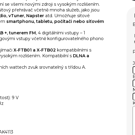
í se všemi novými zdroji s vysokým rozlišením.
síťový přehrávač včetně mnoha služeb, jako jsou
dio, vTuner, Napster
atd. Umožňuje síťové
šem
smartphonu, tabletu, počítači nebo síťovém
B
B +, tunerem FM
, 4 digitálními vstupy – 1
logovými vstupy včetně konfigurovatelného phono
ijímači
X-FTB01 a X-FTB02
kompatibilními s
P
 vysokým rozlišením. Kompatibilní s
DLNA a
ních wattech zvuk srovnatelný s třídou A.
E
ost): 9 V
Hz
K4113