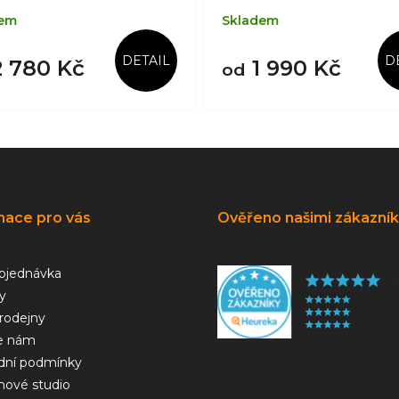
dem
Skladem
DETAIL
D
 780 Kč
1 990 Kč
od
mace pro vás
Ověřeno našimi zákazní
bjednávka
y
rodejny
e nám
ní podmínky
hové studio