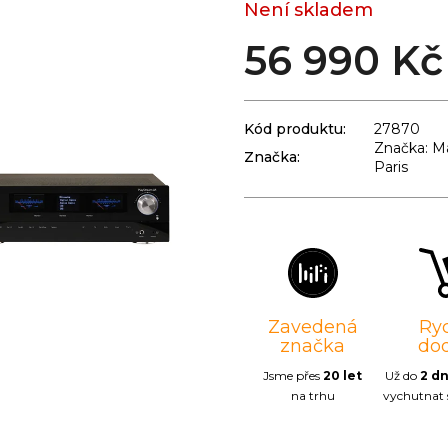
Není skladem
56 990 Kč
Kód produktu:
27870
Značka: M
Značka:
Paris
Zavedená
Ry
značka
do
Jsme přes
20 let
Už do
2 d
na trhu
vychutnat