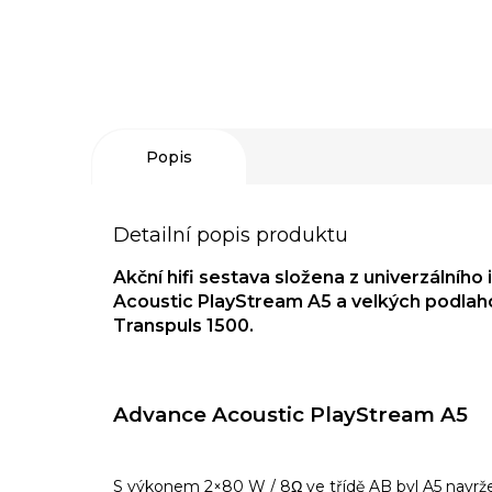
Popis
Detailní popis produktu
Akční hifi sestava složena z univerzálníh
Acoustic PlayStream A5 a velkých podla
Transpuls 1500.
Advance Acoustic PlayStream A5
S výkonem 2×80 W / 8Ω ve třídě AB byl A5 navržen