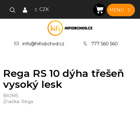
Přejít
na
CZK
NÁKUPNÍ
obsah
KOŠÍK
info@hifiobchod.cz
777 560 560
Rega RS 10 dýha třešeň
vysoký lesk
BXJM5
Značka:
Rega