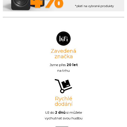
Zavedená
značka
Jsme přes
20 let
na trhu
Rychlé
dodání
Už do
2 dnů
si můžete
vychutnat svou hudbu