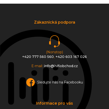
Z
á
p
a
Zákaznická podpora
t
í
(Nonstop)
+420 777 560 560
,
+420 603 167 026
E-mail:
info@hifiobchod.cz
Sledujte nás na Facebooku
Informace pro vás