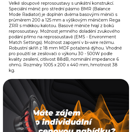
Velké sloupové reprosoustavy s unikátní konstrukcí.
Speciální měnič pro střední pásmo BMR (Balance
Mode Radiator) je doplněn dvěma basovými měniči s
průměrem 200 a 125 mm a výškovým měničem Rega
ZRR s měkkou kalotou. Basové měniče hrají z boků
reprosoustavy. Možnost jemného doladění zvukového
podání přímo na reprosoustavě (EMS - Environment
Match Settings). Možnost zapojení v bi-wire režimu.
Robustní skříň z 18 mm MDF potažená dýhou. Vhodné
pro použití se zesilovači o výkonu 30 - 500W podle
kvality zesílení, citlivost 88dB, nominální impedance 6
ohmů. Rozměry 1005 x 200 x 440 mm, hmotnost 38
kg.