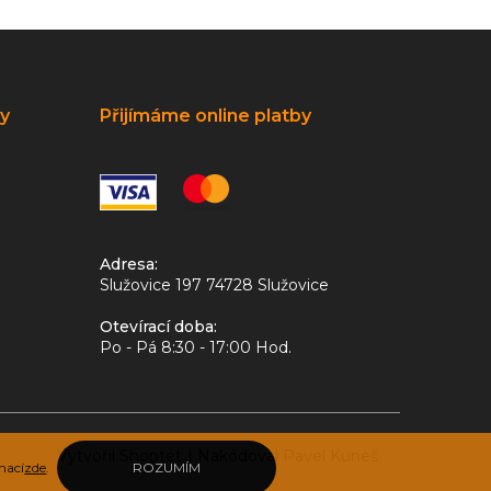
ky
Přijímáme online platby
Adresa:
Služovice 197 74728 Služovice
Otevírací doba:
Po - Pá 8:30 - 17:00 Hod.
Vytvořil Shoptet
|
Nakódoval Pavel Kuneš
mací
zde
.
ROZUMÍM