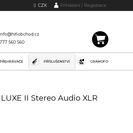
CZK
Přihlášení
lánky a rubriky
info@hifiobchod.cz
777 560 560
NÁKUPNÍ
KOŠÍK
PŘEHRÁVAČE
PŘÍSLUŠENSTVÍ
GRAMOFONY
ELUXE II Stereo Audio XLR