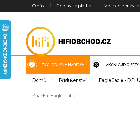
Přejít
O nás
Doprava a platba
Moje objednávka
na
obsah
ZVÝHODNĚNÁ NABÍDKA
AKČNÍ AUDIO SETY
Domů
Příslušenství
EagleCable • DELU
Značka:
Eagle-Cable