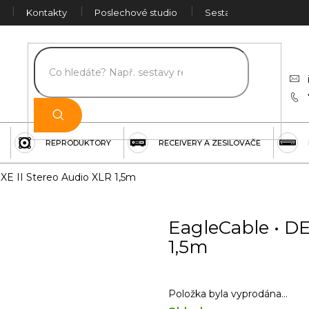
Kontakty
Poslechové studio
Sestava na míru
Č
REPRODUKTORY
RECEIVERY A ZESILOVAČE
XE II Stereo Audio XLR 1,5m
EagleCable • D
1,5m
Položka byla vyprodána…