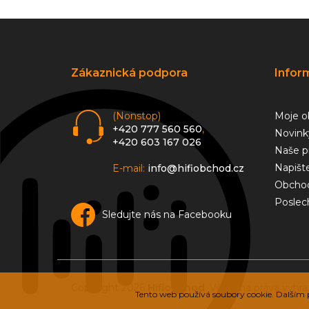
Z
á
p
a
Zákaznická podpora
Infor
t
í
(Nonstop)
Moje o
+420 777 560 560
,
Novink
+420 603 167 026
Naše p
Napišt
E-mail:
info@hifiobchod.cz
Obchod
Poslec
Sledujte nás na Facebooku
Copyright 2026
Hifiobchod
. Všechna práva vyhra
Tento web používá soubory cookie. Dalším p