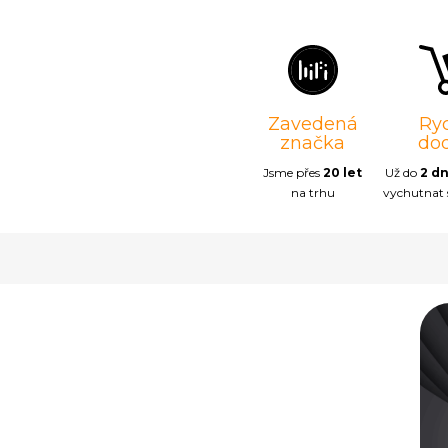
Zavedená
Ry
značka
do
Jsme přes
20 let
Už do
2 d
na trhu
vychutnat