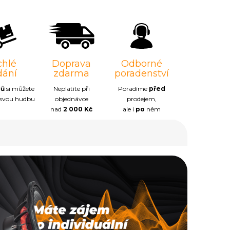
chlé
Doprava
Odborné
dání
zdarma
poradenství
nů
si můžete
Neplatíte při
Poradíme
před
 svou hudbu
objednávce
prodejem,
nad
2 000 Kč
ale i
po
něm