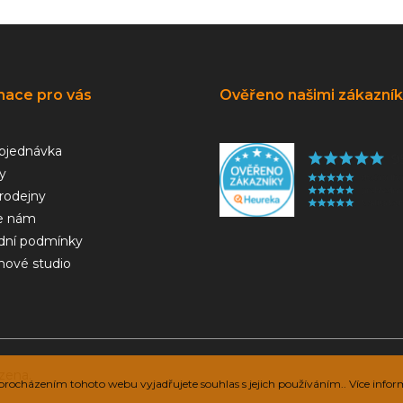
mace pro vás
Ověřeno našimi zákazní
bjednávka
y
rodejny
e nám
ní podmínky
hové studio
zena.
rocházením tohoto webu vyjadřujete souhlas s jejich používáním.. Více infor