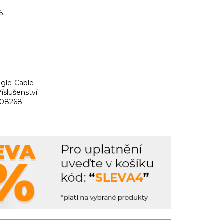
6
0
agle-Cable
říslušenství
08268