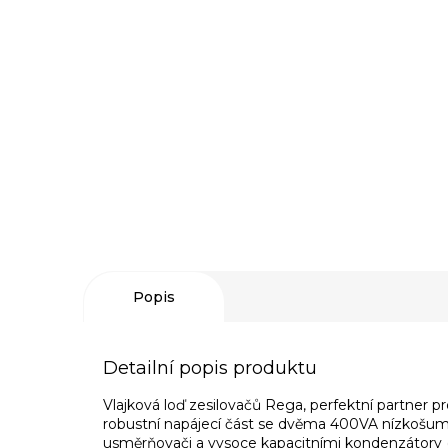
Popis
Detailní popis produktu
Vlajková loď zesilovačů Rega, perfektní partner p
robustní napájecí část se dvěma 400VA nízkošum
usměrňovači a vysoce kapacitními kondenzátory