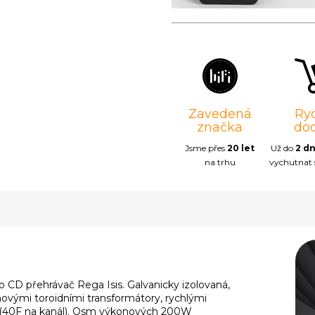
Zavedená
Ry
značka
do
Jsme přes
20 let
Už do
2 d
na trhu
vychutnat
ro CD přehrávač Rega Isis. Galvanicky izolovaná,
ovými toroidními transformátory, rychlými
 (40F na kanál). Osm výkonových 200W