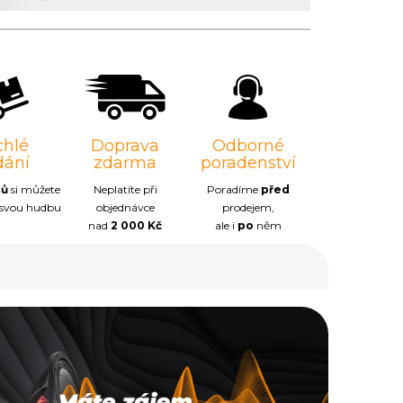
chlé
Doprava
Odborné
dání
zdarma
poradenství
nů
si můžete
Neplatíte při
Poradíme
před
 svou hudbu
objednávce
prodejem,
nad
2 000 Kč
ale i
po
něm