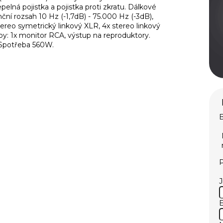
pelná pojistka a pojistka proti zkratu. Dálkové
ní rozsah 10 Hz (-1,7dB) - 75.000 Hz (-3dB),
ereo symetrický linkový XLR, 4x stereo linkový
py: 1x monitor RCA, výstup na reproduktory.
 Spotřeba 560W.
B
P
E