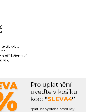
č
IS-BLK-EU
ega
a příslušenství
00918