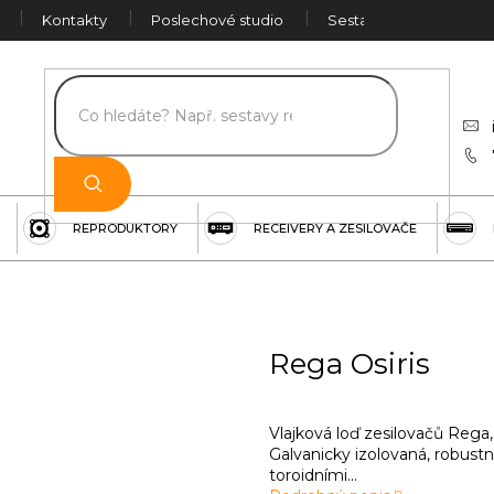
Kontakty
Poslechové studio
Sestava na míru
Č
REPRODUKTORY
RECEIVERY A ZESILOVAČE
Rega Osiris
Vlajková loď zesilovačů Rega,
Galvanicky izolovaná, robus
toroidními...