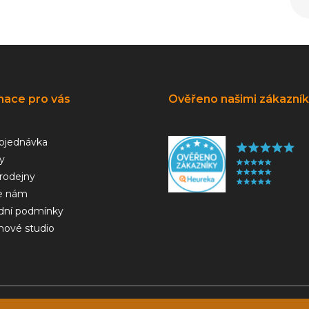
mace pro vás
Ověřeno našimi zákazní
bjednávka
y
rodejny
e nám
ní podmínky
hové studio