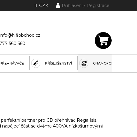
CZK
Přihlášení
lánky a rubriky
info@hifiobchod.cz
777 560 560
NÁKUPNÍ
KOŠÍK
PŘEHRÁVAČE
PŘÍSLUŠENSTVÍ
GRAMOFONY
 perfektní partner pro CD přehrávač Rega Isis.
tní napájecí část se dvěma 400VA nízkošumovými