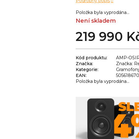
Podrobný popis
Položka byla vyprodána…
Není skladem
219 990 K
Kód produktu:
AMP-OSIR
Značka:
Značka: R
Kategorie
:
Gramofony 
EAN
:
50561867
Položka byla vyprodána…