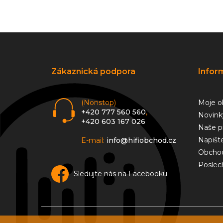
Z
á
p
a
Zákaznická podpora
Infor
t
í
(Nonstop)
Moje o
+420 777 560 560
,
Novink
+420 603 167 026
Naše p
Napišt
E-mail:
info@hifiobchod.cz
Obchod
Poslec
Sledujte nás na Facebooku