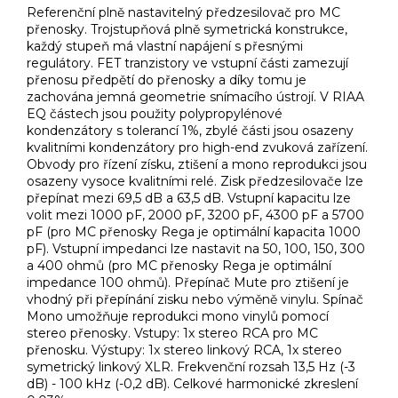
Referenční plně nastavitelný předzesilovač pro MC
přenosky. Trojstupňová plně symetrická konstrukce,
každý stupeň má vlastní napájení s přesnými
regulátory. FET tranzistory ve vstupní části zamezují
přenosu předpětí do přenosky a díky tomu je
zachována jemná geometrie snímacího ústrojí. V RIAA
EQ částech jsou použity polypropylénové
kondenzátory s tolerancí 1%, zbylé části jsou osazeny
kvalitními kondenzátory pro high-end zvuková zařízení.
Obvody pro řízení získu, ztišení a mono reprodukci jsou
osazeny vysoce kvalitními relé. Zisk předzesilovače lze
přepínat mezi 69,5 dB a 63,5 dB. Vstupní kapacitu lze
volit mezi 1000 pF, 2000 pF, 3200 pF, 4300 pF a 5700
pF (pro MC přenosky Rega je optimální kapacita 1000
pF). Vstupní impedanci lze nastavit na 50, 100, 150, 300
a 400 ohmů (pro MC přenosky Rega je optimální
impedance 100 ohmů). Přepínač Mute pro ztišení je
vhodný při přepínání zisku nebo výměně vinylu. Spínač
Mono umožňuje reprodukci mono vinylů pomocí
stereo přenosky. Vstupy: 1x stereo RCA pro MC
přenosku. Výstupy: 1x stereo linkový RCA, 1x stereo
symetrický linkový XLR. Frekvenční rozsah 13,5 Hz (-3
dB) - 100 kHz (-0,2 dB). Celkové harmonické zkreslení