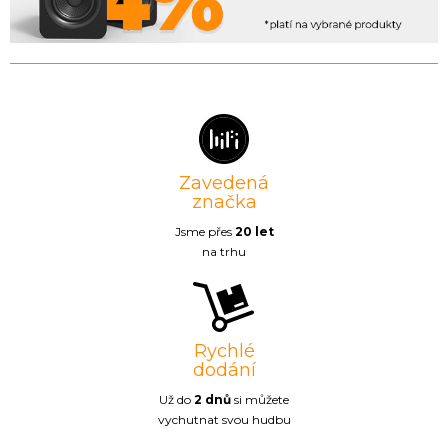
Zavedená
značka
Jsme přes
20 let
na trhu
Rychlé
dodání
Už do
2 dnů
si můžete
vychutnat svou hudbu