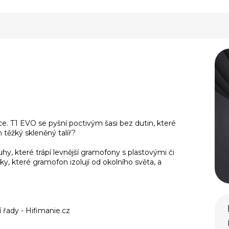
e. T1 EVO se pyšní poctivým šasi bez dutin, které
 těžký skleněný talíř?
y, které trápí levnější gramofony s plastovými či
ky, které gramofon izolují od okolního světa, a