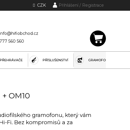
CZK
Přihlášení
lánky a rubriky
info@hifiobchod.cz
777 560 560
NÁKUPNÍ
KOŠÍK
PŘEHRÁVAČE
PŘÍSLUŠENSTVÍ
GRAMOFONY
O + OM10
iofilského gramofonu, který vám
 Hi-Fi. Bez kompromisů a za