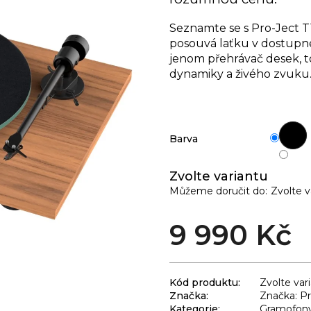
Seznamte se s Pro-Ject T1
posouvá laťku v dostupné
jenom přehrávač desek, t
dynamiky a živého zvuku
Barva
Zvolte variantu
Můžeme doručit do:
Zvolte v
9 990 Kč
Kód produktu:
Zvolte var
Značka:
Značka: Pr
Kategorie
:
Gramofony 