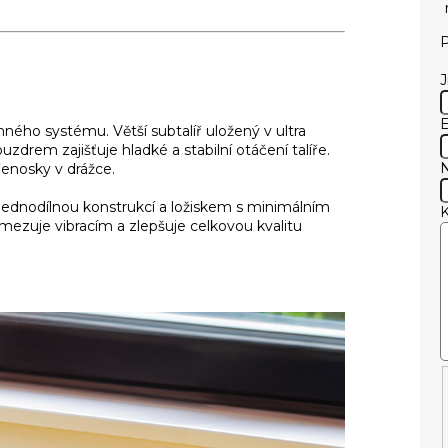
P
E
ého systému. Větší subtalíř uložený v ultra
rem zajišťuje hladké a stabilní otáčení talíře.
řenosky v drážce.
s jednodílnou konstrukcí a ložiskem s minimálním
mezuje vibracím a zlepšuje celkovou kvalitu