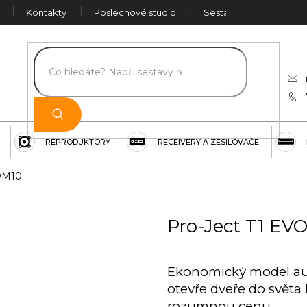
Kontakty
Poslechové studio
Sestava na míru
Č
REPRODUKTORY
RECEIVERY A ZESILOVAČE
 OM10
Pro-Ject T1 EV
Ekonomický model aud
otevře dveře do světa
rozumnou cenu.