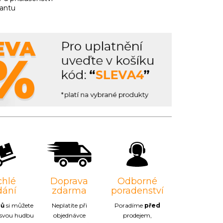
iantu
chlé
Doprava
Odborné
dání
zdarma
poradenství
nů
si můžete
Neplatíte při
Poradíme
před
 svou hudbu
objednávce
prodejem,