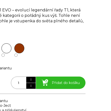
 EVO – evolucí legendární řady T1, která
 kategorii o pořádný kus výš. Tohle není
ohle je vstupenka do světa plného detailů,
.
ariantu
Přidat do košíku
iantu
o-Ject
a příslušenství