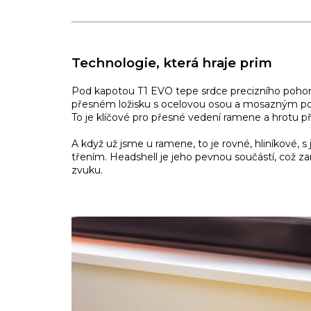
Technologie, která hraje prim
Pod kapotou T1 EVO tepe srdce precizního pohonn
přesném ložisku s ocelovou osou a mosazným pouzd
To je klíčové pro přesné vedení ramene a hrotu p
A když už jsme u ramene, to je rovné, hliníkové, 
třením. Headshell je jeho pevnou součástí, což za
zvuku.