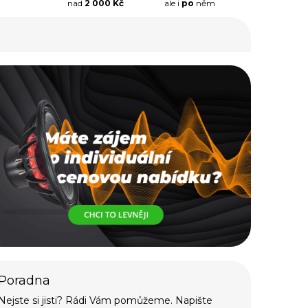
nad
2 000 Kč
ale i
po
něm