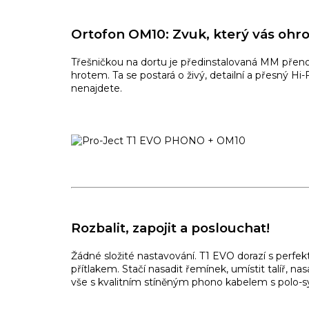
Ortofon OM10: Zvuk, který vás ohr
Třešničkou na dortu je předinstalovaná MM pře
hrotem. Ta se postará o živý, detailní a přesný Hi-
nenajdete.
Rozbalit, zapojit a poslouchat!
Žádné složité nastavování. T1 EVO dorazí s per
přítlakem. Stačí nasadit řemínek, umístit talíř, nasa
vše s kvalitním stíněným phono kabelem s polo-sy