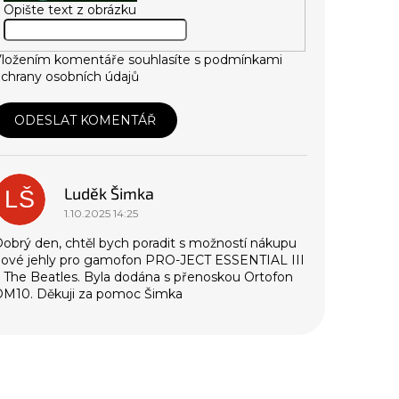
Opište text z obrázku
ložením komentáře souhlasíte s
podmínkami
chrany osobních údajů
ODESLAT KOMENTÁŘ
V
ý
p
Luděk Šimka
LŠ
s
1.10.2025 14:25
d
obrý den, chtěl bych poradit s možností nákupu
nové jehly pro gamofon PRO-JECT ESSENTIAL III
s
 The Beatles. Byla dodána s přenoskou Ortofon
k
OM10. Děkuji za pomoc Šimka
u
z