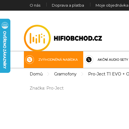
Přejít
O nás
Doprava a platba
Moje objednávka
na
obsah
ZVÝHODNĚNÁ NABÍDKA
AKČNÍ AUDIO SETY
Domů
Gramofony
Pro-Ject T1 EVO +
Značka:
Pro-Ject