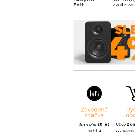
EAN
:
Zvolte var
Zavedená
Ry
značka
do
Jsme přes
20 let
Už do
2 d
na trhu
vychutnat