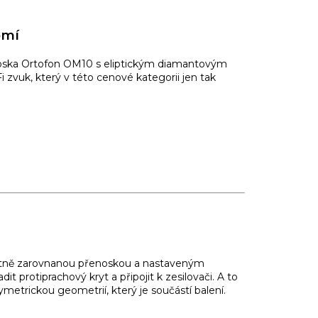
omí
noska Ortofon OM10 s eliptickým diamantovým
Fi zvuk, který v této cenové kategorii jen tak
fektně zarovnanou přenoskou a nastaveným
dit protiprachový kryt a připojit k zesilovači. A to
metrickou geometrií, který je součástí balení.